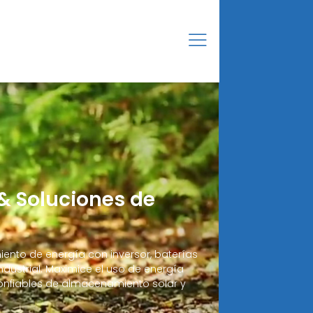
& Soluciones de
nto de energía con inversor, baterías
dustrial. Maximice el uso de energía
confiables de almacenamiento solar y