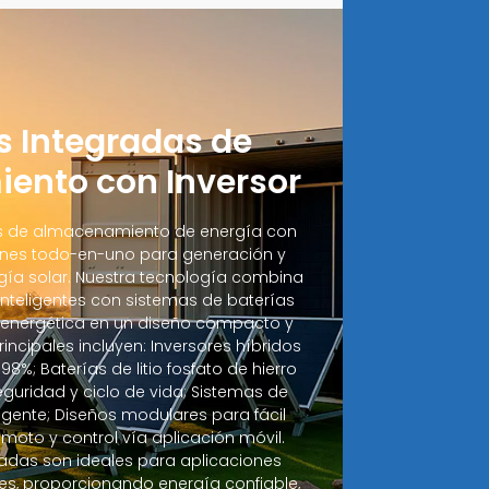
 Integradas de
ento con Inversor
s de almacenamiento de energía con
iones todo-en-uno para generación y
ía solar. Nuestra tecnología combina
 inteligentes con sistemas de baterías
d energética en un diseño compacto y
incipales incluyen: Inversores híbridos
 98%; Baterías de litio fosfato de hierro
guridad y ciclo de vida; Sistemas de
ligente; Diseños modulares para fácil
moto y control vía aplicación móvil.
radas son ideales para aplicaciones
les, proporcionando energía confiable,