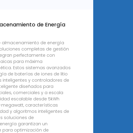
acenamiento de Energía
e almacenamiento de energía
soluciones completas de gestión
ntegran perfectamente con
ltaicas para máxima
ética. Estos sistemas avanzados
ía de baterías de iones de litio
 inteligentes y controladores de
nteligente diseñados para
ciales, comerciales y a escala
cidad escalable desde 5kWh
-megawatt, características
ad y algoritmos inteligentes de
as soluciones de
nergía garantizan un
e para optimización de