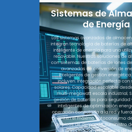
Sistemas de Alm
de Energía
Los sistemas avanzados de almacena
integran tecnología de baterías de a
inteligente de energía para una util
renovable. Nuestras soluciones de
con sistemas de baterías de iones de 
avanzadas de conversión de ene
inteligentes de gestión energética
incluyen: Integración perfecta con
solares; Capacidad escalable desde
multi-megawatt escala industrial;
gestión de baterías para seguridad 
inteligentes de optimización ener
operación conectada a la red y fuera 
permiten el máximo autoconsumo de 
de picos de demanda, suministro d
participación en servicios de 