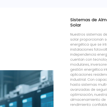
Sistemas de Alm
Solar
Nuestros sistemas d
solar proporcionan 
energética que se i
instalaciones fotovo
independencia energ
cuentan con tecnolog
modulares, inversores
gestión energética i
aplicaciones residen
industrial. Con capa
hasta sistemas multi
avanzadas de segurid
optimización, nuestr
almacenamiento de e
rendimiento confiabl