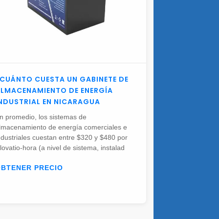
CUÁNTO CUESTA UN GABINETE DE
LMACENAMIENTO DE ENERGÍA
NDUSTRIAL EN NICARAGUA
n promedio, los sistemas de
lmacenamiento de energía comerciales e
ndustriales cuestan entre $320 y $480 por
ilovatio-hora (a nivel de sistema, instalad
OBTENER PRECIO