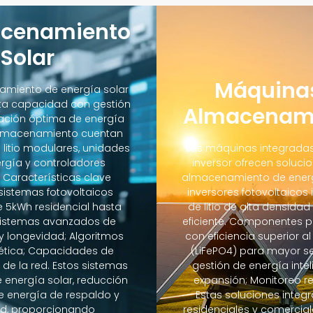
acenamiento
 Solar
Máquinas
miento de energía solar
lta capacidad con gestión
Almacenami
ización óptima de energía
 almacenamiento cuentan
litio modulares, unidades
Las máquinas integrada
rgía y controladores
inversor ofrecen soluc
. Características clave
almacenamiento de energ
 sistemas fotovoltaicos
inversores fotovoltaicos
 5kWh residencial hasta
de litio de alta densida
 Sistemas avanzados de
eficiente. Componentes pr
y longevidad; Algoritmos
con eficiencia superior al
gética; Capacidades de
(LiFePO4) para mayor se
de la red. Estos sistemas
gestión de energía inte
energía solar, reducción
expansión; Monitoreo re
e energía de respaldo y
Estas soluciones integ
red, proporcionando
residenciales y comercia