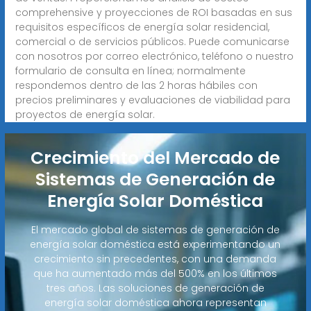
comprehensive y proyecciones de ROI basadas en sus
requisitos específicos de energía solar residencial,
comercial o de servicios públicos. Puede comunicarse
con nosotros por correo electrónico, teléfono o nuestro
formulario de consulta en línea; normalmente
respondemos dentro de las 2 horas hábiles con
precios preliminares y evaluaciones de viabilidad para
proyectos de energía solar.
Crecimiento del Mercado de
Sistemas de Generación de
Energía Solar Doméstica
El mercado global de sistemas de generación de
energía solar doméstica está experimentando un
crecimiento sin precedentes, con una demanda
que ha aumentado más del 500% en los últimos
tres años. Las soluciones de generación de
energía solar doméstica ahora representan