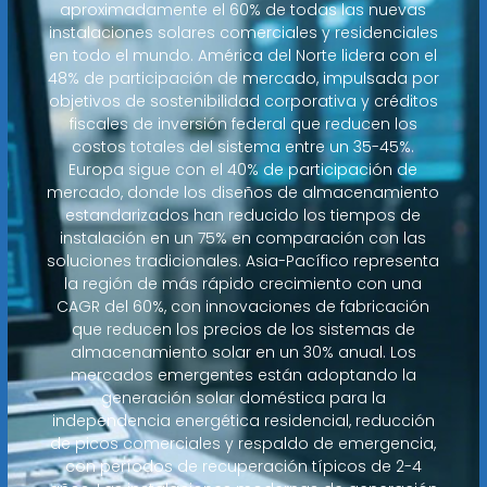
aproximadamente el 60% de todas las nuevas
instalaciones solares comerciales y residenciales
en todo el mundo. América del Norte lidera con el
48% de participación de mercado, impulsada por
objetivos de sostenibilidad corporativa y créditos
fiscales de inversión federal que reducen los
costos totales del sistema entre un 35-45%.
Europa sigue con el 40% de participación de
mercado, donde los diseños de almacenamiento
estandarizados han reducido los tiempos de
instalación en un 75% en comparación con las
soluciones tradicionales. Asia-Pacífico representa
la región de más rápido crecimiento con una
CAGR del 60%, con innovaciones de fabricación
que reducen los precios de los sistemas de
almacenamiento solar en un 30% anual. Los
mercados emergentes están adoptando la
generación solar doméstica para la
independencia energética residencial, reducción
de picos comerciales y respaldo de emergencia,
con períodos de recuperación típicos de 2-4