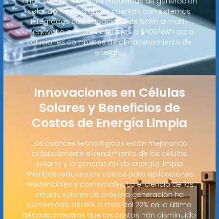
años. Las instalaciones modernas de generación
solar doméstica ahora cuentan con sistemas
integrados con capacidad de 5kWh a multi-
megavatio a costos inferiores a $400/kWh para
soluciones completas de almacenamiento de
energía.
Innovaciones en Células
Solares y Beneficios de
Costos de Energía Limpia
Los avances tecnológicos están mejorando
drásticamente el rendimiento de las células
solares y la generación de energía limpia
mientras reducen los costos para aplicaciones
residenciales y comerciales. La eficiencia de las
células solares de próxima generación ha
aumentado del 15% a más del 22% en la última
década, mientras que los costos han disminuido