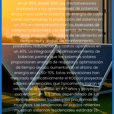
en un 85% desde 2010. Los microinversores
avanzados y los optimizadores de potencia
ahora maximizan la cosecha de energía de cada
panel, aumentando la producción del sistema en
un 25% en comparación con los inversores de
cadena tradicionales. Los sistemas de monitoreo
inteligente proporcionan datos de rendimiento en
tiempo real y alertas de mantenimiento
predictivo, reduciendo los costos operativos en
un 40%. La integración del almacenamiento de
baterías permite que los sistemas solares
proporcionen energía de respaldo y optimización
de tiempo de uso, aumentando el ahorro de
energía en un 50-70%. Estas innovaciones han
mejorado significativamente el ROI, con proyectos
solares residenciales que típicamente logran el
retorno de la inversión en 4-7 años y proyectos
comerciales en 3-5 años dependiendo de las
tarifas eléctricas locales y los programas de
incentivos. Las tendencias de precios recientes
muestran sistemas residenciales estándar (5-