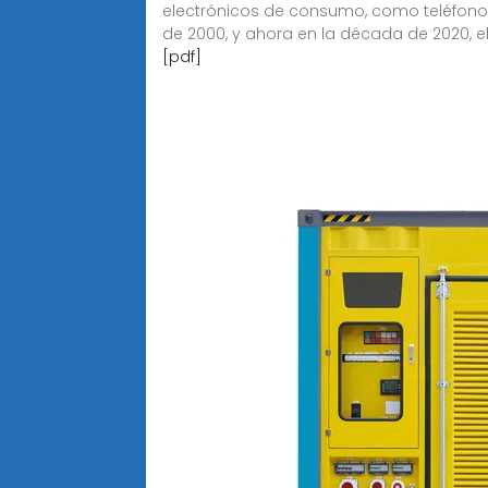
electrónicos de consumo, como teléfonos
de 2000, y ahora en la década de 2020, el
[pdf]