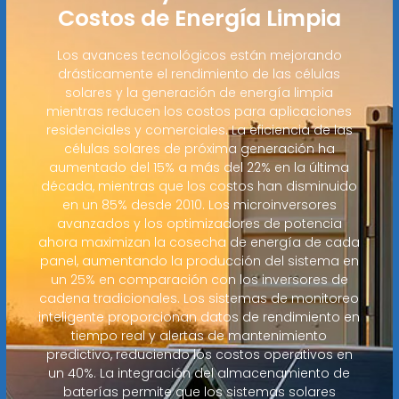
Costos de Energía Limpia
Los avances tecnológicos están mejorando
drásticamente el rendimiento de las células
solares y la generación de energía limpia
mientras reducen los costos para aplicaciones
residenciales y comerciales. La eficiencia de las
células solares de próxima generación ha
aumentado del 15% a más del 22% en la última
década, mientras que los costos han disminuido
en un 85% desde 2010. Los microinversores
avanzados y los optimizadores de potencia
ahora maximizan la cosecha de energía de cada
panel, aumentando la producción del sistema en
un 25% en comparación con los inversores de
cadena tradicionales. Los sistemas de monitoreo
inteligente proporcionan datos de rendimiento en
tiempo real y alertas de mantenimiento
predictivo, reduciendo los costos operativos en
un 40%. La integración del almacenamiento de
baterías permite que los sistemas solares