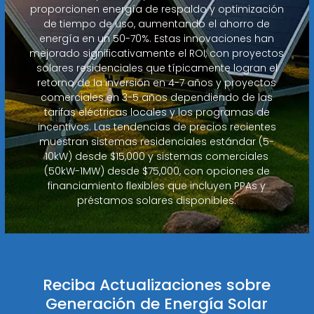
proporcionen energía de respaldo y optimización
de tiempo de uso, aumentando el ahorro de
energía en un 50-70%. Estas innovaciones han
mejorado significativamente el ROI, con proyectos
solares residenciales que típicamente logran el
retorno de la inversión en 4-7 años y proyectos
comerciales en 3-5 años dependiendo de las
tarifas eléctricas locales y los programas de
incentivos. Las tendencias de precios recientes
muestran sistemas residenciales estándar (5-
10kW) desde $15,000 y sistemas comerciales
(50kW-1MW) desde $75,000, con opciones de
financiamiento flexibles que incluyen PPAs y
préstamos solares disponibles.
Reciba Actualizaciones sobre
Generación de Energía Solar