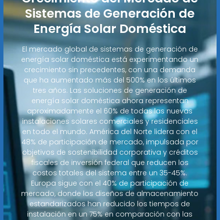
Sistemas de Generación de
Energía Solar Doméstica
El mercado global de sistemas de generación de
energía solar doméstica está experimentando un
crecimiento sin precedentes, con una demanda
que ha aumentado más del 500% en los últimos
tres años. Las soluciones de generación de
energía solar doméstica ahora representan
aproximadamente el 60% de todas las nuevas
instalaciones solares comerciales y residenciales
en todo el mundo. América del Norte lidera con el
48% de participación de mercado, impulsada por
objetivos de sostenibilidad corporativa y créditos
fiscales de inversión federal que reducen los
costos totales del sistema entre un 35-45%.
Europa sigue con el 40% de participación de
mercado, donde los diseños de almacenamiento
estandarizados han reducido los tiempos de
instalación en un 75% en comparación con las