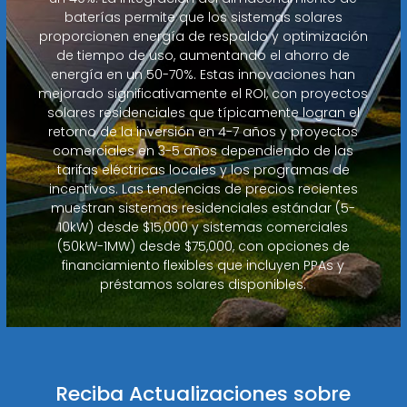
baterías permite que los sistemas solares
proporcionen energía de respaldo y optimización
de tiempo de uso, aumentando el ahorro de
energía en un 50-70%. Estas innovaciones han
mejorado significativamente el ROI, con proyectos
solares residenciales que típicamente logran el
retorno de la inversión en 4-7 años y proyectos
comerciales en 3-5 años dependiendo de las
tarifas eléctricas locales y los programas de
incentivos. Las tendencias de precios recientes
muestran sistemas residenciales estándar (5-
10kW) desde $15,000 y sistemas comerciales
(50kW-1MW) desde $75,000, con opciones de
financiamiento flexibles que incluyen PPAs y
préstamos solares disponibles.
Reciba Actualizaciones sobre