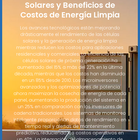
Solares y Beneficios de
Costos de Energía Limpia
Los avances tecnológicos están mejorando
drásticamente el rendimiento de las células
solares y la generación de energía limpia
mientras reducen los costos para aplicaciones
residenciales y comerciales. La eficiencia de las
células solares de próxima generación ha
aumentado del 15% a más del 22% en la última
década, mientras que los costos han disminuido
en un 85% desde 2010. Los microinversores
avanzados y los optimizadores de potencia
ahora maximizan la cosecha de energía de cada
panel, aumentando la producción del sistema en
un 25% en comparación con los inversores de
cadena tradicionales. Los sistemas de monitoreo
inteligente proporcionan datos de rendimiento en
tiempo real y alertas de mantenimiento
predictivo, reduciendo los costos operativos en
un 40%. La integración del almacenamiento de