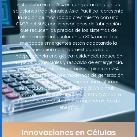
instalación en un 75% en comparación con las
soluciones tradicionales. Asia-Pacífico representa
la región de más rápido crecimiento con una
CAGR del 60%, con innovaciones de fabricación
que reducen los precios de los sistemas de
almacenamiento solar en un 30% anual. Los
mercados emergentes están adoptando la
generación solar doméstica para la
independencia energética residencial, reducción
de picos comerciales y respaldo de emergencia,
con períodos de recuperación típicos de 2-4
años. Las instalaciones modernas de generación
solar doméstica ahora cuentan con sistemas
integrados con capacidad de 5kWh a multi-
megavatio a costos inferiores a $400/kWh para
soluciones completas de almacenamiento de
energía.
Innovaciones en Células