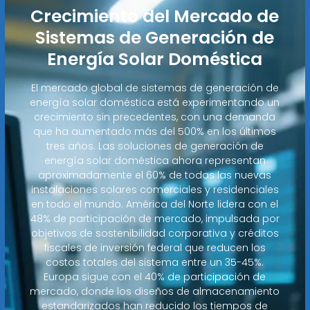
Crecimiento del Mercado de
Sistemas de Generación de
Energía Solar Doméstica
El mercado global de sistemas de generación de
energía solar doméstica está experimentando un
crecimiento sin precedentes, con una demanda
que ha aumentado más del 500% en los últimos
tres años. Las soluciones de generación de
energía solar doméstica ahora representan
aproximadamente el 60% de todas las nuevas
instalaciones solares comerciales y residenciales
en todo el mundo. América del Norte lidera con el
48% de participación de mercado, impulsada por
objetivos de sostenibilidad corporativa y créditos
fiscales de inversión federal que reducen los
costos totales del sistema entre un 35-45%.
Europa sigue con el 40% de participación de
mercado, donde los diseños de almacenamiento
estandarizados han reducido los tiempos de