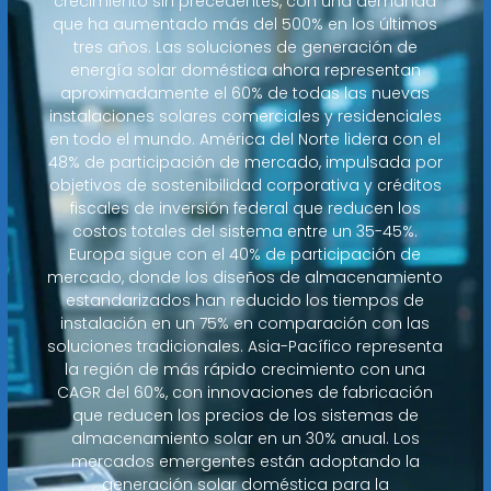
crecimiento sin precedentes, con una demanda
que ha aumentado más del 500% en los últimos
tres años. Las soluciones de generación de
energía solar doméstica ahora representan
aproximadamente el 60% de todas las nuevas
instalaciones solares comerciales y residenciales
en todo el mundo. América del Norte lidera con el
48% de participación de mercado, impulsada por
objetivos de sostenibilidad corporativa y créditos
fiscales de inversión federal que reducen los
costos totales del sistema entre un 35-45%.
Europa sigue con el 40% de participación de
mercado, donde los diseños de almacenamiento
estandarizados han reducido los tiempos de
instalación en un 75% en comparación con las
soluciones tradicionales. Asia-Pacífico representa
la región de más rápido crecimiento con una
CAGR del 60%, con innovaciones de fabricación
que reducen los precios de los sistemas de
almacenamiento solar en un 30% anual. Los
mercados emergentes están adoptando la
generación solar doméstica para la