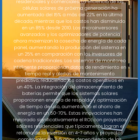
residenciales y comerciales. La eficiencia de las
células solares de próxima generación ha
aumentado del 15% a más del 22% en la última
década, mientras que los costos han disminuido
en un 85% desde 2010. Los microinversores
avanzados y los optimizadores de potencia
ahora maximizan la cosecha de energía de cada
panel, aumentando la producción del sistema en
un 25% en comparación con los inversores de
cadena tradicionales. Los sistemas de monitoreo
inteligente proporcionan datos de rendimiento en
tiempo real y alertas de mantenimiento
predictivo, reduciendo los costos operativos en
un 40%. La integración del almacenamiento de
baterías permite que los sistemas solares
proporcionen energía de respaldo y optimización
de tiempo de uso, aumentando el ahorro de
energía en un 50-70%. Estas innovaciones han
mejorado significativamente el ROI, con proyectos
solares residenciales que típicamente logran el
retorno de la inversión en 4-7 años y proyectos
comerciales en 3-5 años dependiendo de las