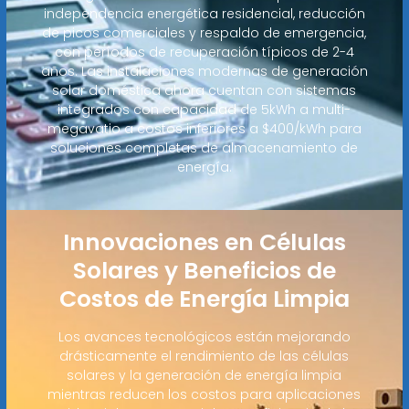
independencia energética residencial, reducción
de picos comerciales y respaldo de emergencia,
con períodos de recuperación típicos de 2-4
años. Las instalaciones modernas de generación
solar doméstica ahora cuentan con sistemas
integrados con capacidad de 5kWh a multi-
megavatio a costos inferiores a $400/kWh para
soluciones completas de almacenamiento de
energía.
Innovaciones en Células
Solares y Beneficios de
Costos de Energía Limpia
Los avances tecnológicos están mejorando
drásticamente el rendimiento de las células
solares y la generación de energía limpia
mientras reducen los costos para aplicaciones