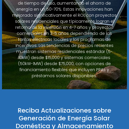
de tiempo de uso, aumentando el ahorro de
energía en un 50-70%. Estas innovaciones han
mejorado significativamente el ROI, con proyectos
solares residenciales que típicamente logran el
retorno de la inversión en 4-7 años y proyectos
comerciales en 3-5 años dependiendo de las
tarifas eléctricas locales y los programas de
incentivos. Las tendencias de precios recientes
muestran sistemas residenciales estándar (5-
10kW) desde $15,000 y sistemas comerciales
(50kW-1MW) desde $75,000, con opciones de
financiamiento flexibles que incluyen PPAs y
préstamos solares disponibles.
Reciba Actualizaciones sobre
Generación de Energía Solar
Doméstica y Almacenamiento