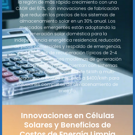
la región de más rápido crecimiento con una
CAGR del 60%, con innovaciones de fabricación
que reducen los precios de los sistemas de
almacenamiento solar en un 30% anual. Los
mercados emergentes están adoptando la
generación solar doméstica para la
independencia energética residencial, reducción
de picos comerciales y respaldo de emergencia,
con períodos de recuperación típicos de 2-4
años. Las instalaciones modernas de generación
solar doméstica ahora cuentan con sistemas
integrados con capacidad de 5kWh a multi-
megavatio a costos inferiores a $400/kWh para
soluciones completas de almacenamiento de
energía.
Innovaciones en Células
Solares y Beneficios de
Costos de Energía Limpia