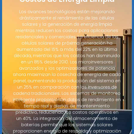
Los avances tecnológicos están mejorando
drásticamente el rendimiento de las células
solares y la generación de energía limpia
mientras reducen los costos para aplicaciones
residenciales y comerciales. La eficiencia de las
células solares de próxima generación ha
aumentado del 15% a más del 22% en la última
década, mientras que los costos han disminuido
en un 85% desde 2010. Los microinversores
avanzados y los optimizadores de potencia
ahora maximizan la cosecha de energía de cada
panel, aumentando la producción del sistema en
un 25% en comparación con los inversores de
cadena tradicionales. Los sistemas de monitoreo
inteligente proporcionan datos de rendimiento en
tiempo real y alertas de mantenimiento
predictivo, reduciendo los costos operativos en
un 40%. La integración del almacenamiento de
baterías permite que los sistemas solares
proporcionen energía de respaldo y optimización