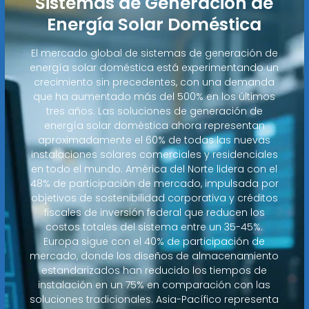
Sistemas de Generación de
Energía Solar Doméstica
El mercado global de sistemas de generación de
energía solar doméstica está experimentando un
crecimiento sin precedentes, con una demanda
que ha aumentado más del 500% en los últimos
tres años. Las soluciones de generación de
energía solar doméstica ahora representan
aproximadamente el 60% de todas las nuevas
instalaciones solares comerciales y residenciales
en todo el mundo. América del Norte lidera con el
48% de participación de mercado, impulsada por
objetivos de sostenibilidad corporativa y créditos
fiscales de inversión federal que reducen los
costos totales del sistema entre un 35-45%.
Europa sigue con el 40% de participación de
mercado, donde los diseños de almacenamiento
estandarizados han reducido los tiempos de
instalación en un 75% en comparación con las
soluciones tradicionales. Asia-Pacífico representa