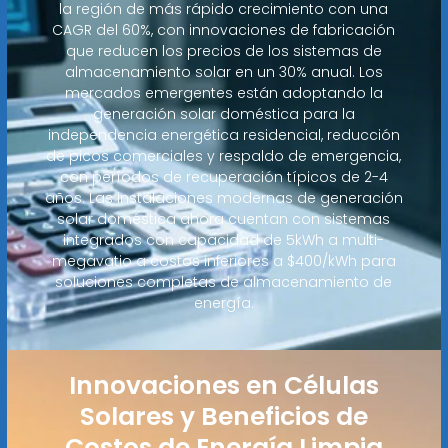
la región de más rápido crecimiento con una
CAGR del 60%, con innovaciones de fabricación
que reducen los precios de los sistemas de
almacenamiento solar en un 30% anual. Los
mercados emergentes están adoptando la
generación solar doméstica para la
independencia energética residencial, reducción
de picos comerciales y respaldo de emergencia,
con períodos de recuperación típicos de 2-4
años. Las instalaciones modernas de generación
solar doméstica ahora cuentan con sistemas
integrados con capacidad de 5kWh a multi-
megavatio a costos inferiores a $400/kWh para
soluciones completas de almacenamiento de
energía.
Innovaciones en Células
Solares y Beneficios de
Costos de Energía Limpia