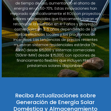
de tiempo de uso, aumentando el ahorro de
energía en un 50-70%. Estas innovaciones han
mejorado significativamente el ROI, con proyectos
solares residenciales que típicamente logran el
retorno de la inversión en 4-7 años y proyectos
comerciales en 3-5 años dependiendo de las
tarifas eléctricas locales y los programas de
incentivos. Las tendencias de precios recientes
muestran sistemas residenciales estándar (5-
10kW) desde $15,000 y sistemas comerciales
(50kW-1MW) desde $75,000, con opciones de
financiamiento flexibles que incluyen PPAs y
préstamos solares disponibles.
Reciba Actualizaciones sobre
Generación de Energía Solar
Doméstica y Almacenamiento