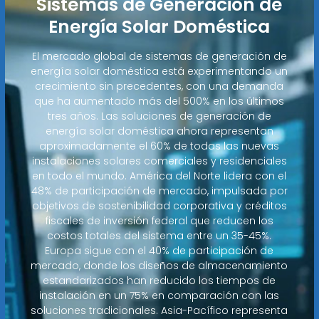
Sistemas de Generación de
Energía Solar Doméstica
El mercado global de sistemas de generación de
energía solar doméstica está experimentando un
crecimiento sin precedentes, con una demanda
que ha aumentado más del 500% en los últimos
tres años. Las soluciones de generación de
energía solar doméstica ahora representan
aproximadamente el 60% de todas las nuevas
instalaciones solares comerciales y residenciales
en todo el mundo. América del Norte lidera con el
48% de participación de mercado, impulsada por
objetivos de sostenibilidad corporativa y créditos
fiscales de inversión federal que reducen los
costos totales del sistema entre un 35-45%.
Europa sigue con el 40% de participación de
mercado, donde los diseños de almacenamiento
estandarizados han reducido los tiempos de
instalación en un 75% en comparación con las
soluciones tradicionales. Asia-Pacífico representa