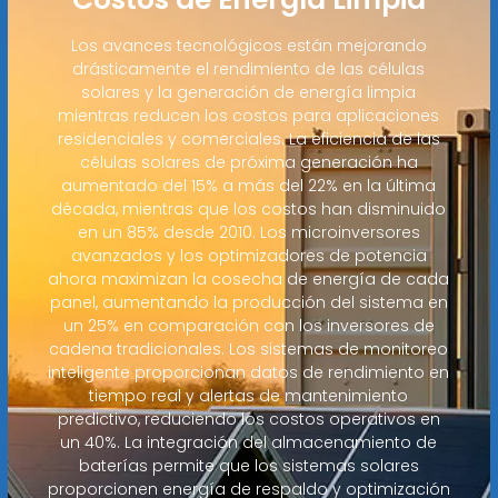
Los avances tecnológicos están mejorando
drásticamente el rendimiento de las células
solares y la generación de energía limpia
mientras reducen los costos para aplicaciones
residenciales y comerciales. La eficiencia de las
células solares de próxima generación ha
aumentado del 15% a más del 22% en la última
década, mientras que los costos han disminuido
en un 85% desde 2010. Los microinversores
avanzados y los optimizadores de potencia
ahora maximizan la cosecha de energía de cada
panel, aumentando la producción del sistema en
un 25% en comparación con los inversores de
cadena tradicionales. Los sistemas de monitoreo
inteligente proporcionan datos de rendimiento en
tiempo real y alertas de mantenimiento
predictivo, reduciendo los costos operativos en
un 40%. La integración del almacenamiento de
baterías permite que los sistemas solares
proporcionen energía de respaldo y optimización