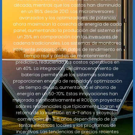
década, mientras que los costos han disminuido
en un 85% desde 2010. Los microinversores
avanzados y los optimizadores de potencia
ahora maximizan la cosecha de energía de cada
panel, aumentando la producción del sistema en
un 25% en comparación con los inversores de
cadena tradicionales. Los sistemas de monitoreo
inteligente proporcionan datos de rendimiento en
tiempo real y alertas de mantenimiento
predictivo, reduciendo los costos operativos en
un 40%. La integración del almacenamiento de
baterías permite que los sistemas solares
proporcionen energía de respaldo y optimización
de tiempo de uso, aumentando el ahorro de
energía en un 50-70%. Estas innovaciones han
mejorado significativamente el ROI, con proyectos
solares residenciales que típicamente logran el
retorno de la inversión en 4-7 años y proyectos
comerciales en 3-5 años dependiendo de las
tarifas eléctricas locales y los programas de
incentivos. Las tendencias de precios recientes