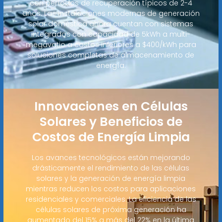
con períodos de recuperación típicos de 2-4
años. Las instalaciones modernas de generación
solar doméstica ahora cuentan con sistemas
integrados con capacidad de 5kWh a multi-
megavatio a costos inferiores a $400/kWh para
soluciones completas de almacenamiento de
energía.
Innovaciones en Células
Solares y Beneficios de
Costos de Energía Limpia
Los avances tecnológicos están mejorando
drásticamente el rendimiento de las células
solares y la generación de energía limpia
mientras reducen los costos para aplicaciones
residenciales y comerciales. La eficiencia de las
células solares de próxima generación ha
aumentado del 15% a más del 22% en la última