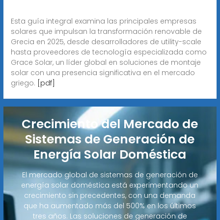
Esta guía integral examina las principales empresas
solares que impulsan la transformación renovable de
Grecia en 2025, desde desarrolladores de utility-scale
hasta proveedores de tecnología especializada como
Grace Solar, un líder global en soluciones de montaje
solar con una presencia significativa en el mercado
griego.
[pdf]
Crecimiento del Mercado de
Sistemas de Generación de
Energía Solar Doméstica
El mercado global de sistemas de generación de
energía solar doméstica está experimentando un
crecimiento sin precedentes, con una demanda
que ha aumentado más del 500% en los últimos
tres años. Las soluciones de generación de