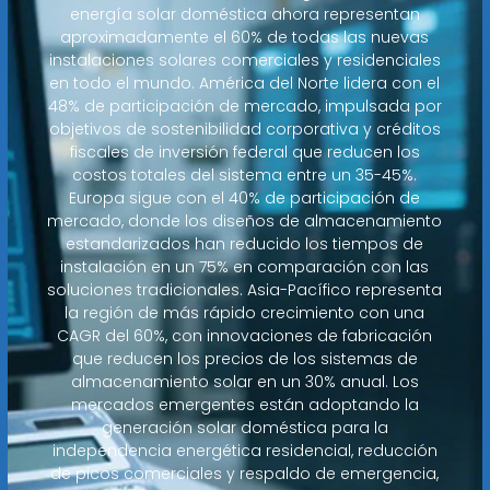
energía solar doméstica ahora representan
aproximadamente el 60% de todas las nuevas
instalaciones solares comerciales y residenciales
en todo el mundo. América del Norte lidera con el
48% de participación de mercado, impulsada por
objetivos de sostenibilidad corporativa y créditos
fiscales de inversión federal que reducen los
costos totales del sistema entre un 35-45%.
Europa sigue con el 40% de participación de
mercado, donde los diseños de almacenamiento
estandarizados han reducido los tiempos de
instalación en un 75% en comparación con las
soluciones tradicionales. Asia-Pacífico representa
la región de más rápido crecimiento con una
CAGR del 60%, con innovaciones de fabricación
que reducen los precios de los sistemas de
almacenamiento solar en un 30% anual. Los
mercados emergentes están adoptando la
generación solar doméstica para la
independencia energética residencial, reducción
de picos comerciales y respaldo de emergencia,