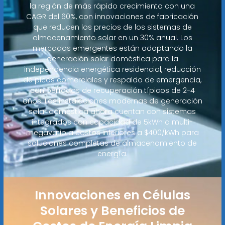
la región de más rápido crecimiento con una
CAGR del 60%, con innovaciones de fabricación
que reducen los precios de los sistemas de
almacenamiento solar en un 30% anual. Los
mercados emergentes están adoptando la
generación solar doméstica para la
independencia energética residencial, reducción
de picos comerciales y respaldo de emergencia,
con períodos de recuperación típicos de 2-4
años. Las instalaciones modernas de generación
solar doméstica ahora cuentan con sistemas
integrados con capacidad de 5kWh a multi-
megavatio a costos inferiores a $400/kWh para
soluciones completas de almacenamiento de
energía.
Innovaciones en Células
Solares y Beneficios de