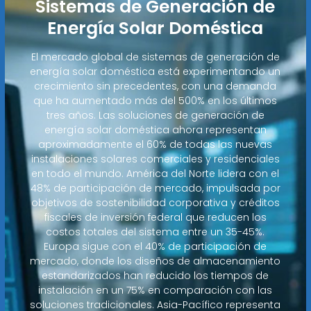
Sistemas de Generación de
Energía Solar Doméstica
El mercado global de sistemas de generación de
energía solar doméstica está experimentando un
crecimiento sin precedentes, con una demanda
que ha aumentado más del 500% en los últimos
tres años. Las soluciones de generación de
energía solar doméstica ahora representan
aproximadamente el 60% de todas las nuevas
instalaciones solares comerciales y residenciales
en todo el mundo. América del Norte lidera con el
48% de participación de mercado, impulsada por
objetivos de sostenibilidad corporativa y créditos
fiscales de inversión federal que reducen los
costos totales del sistema entre un 35-45%.
Europa sigue con el 40% de participación de
mercado, donde los diseños de almacenamiento
estandarizados han reducido los tiempos de
instalación en un 75% en comparación con las
soluciones tradicionales. Asia-Pacífico representa