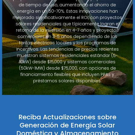
de tiempo de uso, aumentando el ahorro de
energía en un 50-70%. Estas innovaciones han
mejorado significativamente el ROI, con proyectos
solares residenciales que típicamente logran el
retorno de la inversión en 4-7 años y proyectos
comerciales en 3-5 años dependiendo de las
tarifas eléctricas locales y los programas de
incentivos. Las tendencias de precios recientes
muestran sistemas residenciales estándar (5-
10kW) desde $15,000 y sistemas comerciales
(50kW-1MW) desde $75,000, con opciones de
financiamiento flexibles que incluyen PPAs y
préstamos solares disponibles.
Reciba Actualizaciones sobre
Generación de Energía Solar
Doméstica y Almacenamiento