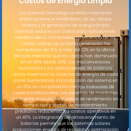
Costos de Energía Limpia
Los avances tecnológicos están mejorando
drásticamente el rendimiento de las células
solares y la generación de energía limpia
mientras reducen los costos para aplicaciones
residenciales y comerciales. La eficiencia de las
células solares de próxima generación ha
aumentado del 15% a más del 22% en la última
década, mientras que los costos han disminuido
en un 85% desde 2010. Los microinversores
avanzados y los optimizadores de potencia
ahora maximizan la cosecha de energía de cada
panel, aumentando la producción del sistema en
un 25% en comparación con los inversores de
cadena tradicionales. Los sistemas de monitoreo
inteligente proporcionan datos de rendimiento en
tiempo real y alertas de mantenimiento
predictivo, reduciendo los costos operativos en
un 40%. La integración del almacenamiento de
baterías permite que los sistemas solares
proporcionen energía de respaldo y optimización