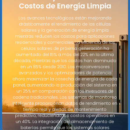
Costos de Energía Limpia
Los avances tecnológicos están mejorando
drásticamente el rendimiento de las células
solares y la generación de energía limpia
mientras reducen los costos para aplicaciones
residenciales y comerciales. La eficiencia de las
células solares de próxima generación ha
aumentado del 15% a más del 22% en la última
década, mientras que los costos han disminuido
en un 85% desde 2010. Los microinversores
avanzados y los optimizadores de potencia
ahora maximizan la cosecha de energía de cada
panel, aumentando la producción del sistema en
un 25% en comparación con los inversores de
cadena tradicionales. Los sistemas de monitoreo
inteligente proporcionan datos de rendimiento en
tiempo real y alertas de mantenimiento
predictivo, reduciendo los costos operativos en
un 40%. La integración del almacenamiento de
baterías permite que los sistemas solares