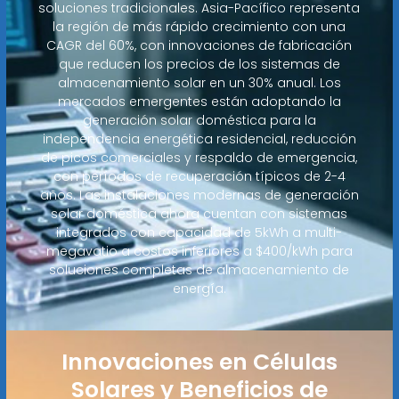
soluciones tradicionales. Asia-Pacífico representa
la región de más rápido crecimiento con una
CAGR del 60%, con innovaciones de fabricación
que reducen los precios de los sistemas de
almacenamiento solar en un 30% anual. Los
mercados emergentes están adoptando la
generación solar doméstica para la
independencia energética residencial, reducción
de picos comerciales y respaldo de emergencia,
con períodos de recuperación típicos de 2-4
años. Las instalaciones modernas de generación
solar doméstica ahora cuentan con sistemas
integrados con capacidad de 5kWh a multi-
megavatio a costos inferiores a $400/kWh para
soluciones completas de almacenamiento de
energía.
Innovaciones en Células
Solares y Beneficios de