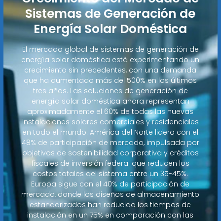
Sistemas de Generación de
Energía Solar Doméstica
El mercado global de sistemas de generación de
energía solar doméstica está experimentando un
crecimiento sin precedentes, con una demanda
que ha aumentado más del 500% en los últimos
tres años. Las soluciones de generación de
energía solar doméstica ahora representan
aproximadamente el 60% de todas las nuevas
instalaciones solares comerciales y residenciales
en todo el mundo. América del Norte lidera con el
48% de participación de mercado, impulsada por
objetivos de sostenibilidad corporativa y créditos
fiscales de inversión federal que reducen los
costos totales del sistema entre un 35-45%.
Europa sigue con el 40% de participación de
mercado, donde los diseños de almacenamiento
estandarizados han reducido los tiempos de
instalación en un 75% en comparación con las