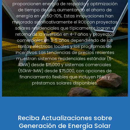
proporcionen energía de respaldo y optimización
de tiempo de uso, aumentando el ahorro de
energía en un 50-70%. Estas innovaciones han
mejorado significativamente el ROI, con proyectos
solares residenciales que típicamente logran el
retorno de la inversión en 4-7 años y proyectos
comerciales en 3-5 años dependiendo de las
tarifas eléctricas locales y los programas de
incentivos. Las tendencias de precios recientes
muestran sistemas residenciales estándar (5-
10kW) desde $15,000 y sistemas comerciales
(50kW-1MW) desde $75,000, con opciones de
financiamiento flexibles que incluyen PPAs y
préstamos solares disponibles.
Reciba Actualizaciones sobre
Generación de Energía Solar