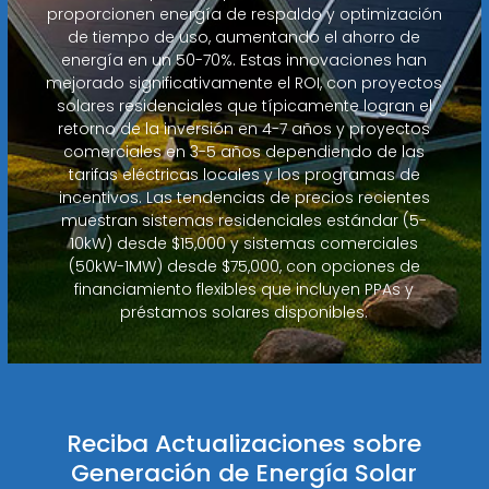
proporcionen energía de respaldo y optimización
de tiempo de uso, aumentando el ahorro de
energía en un 50-70%. Estas innovaciones han
mejorado significativamente el ROI, con proyectos
solares residenciales que típicamente logran el
retorno de la inversión en 4-7 años y proyectos
comerciales en 3-5 años dependiendo de las
tarifas eléctricas locales y los programas de
incentivos. Las tendencias de precios recientes
muestran sistemas residenciales estándar (5-
10kW) desde $15,000 y sistemas comerciales
(50kW-1MW) desde $75,000, con opciones de
financiamiento flexibles que incluyen PPAs y
préstamos solares disponibles.
Reciba Actualizaciones sobre
Generación de Energía Solar