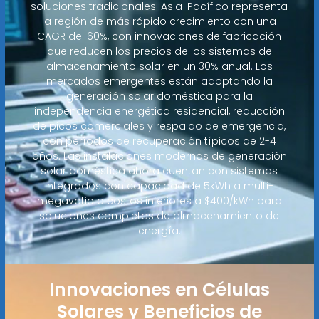
soluciones tradicionales. Asia-Pacífico representa
la región de más rápido crecimiento con una
CAGR del 60%, con innovaciones de fabricación
que reducen los precios de los sistemas de
almacenamiento solar en un 30% anual. Los
mercados emergentes están adoptando la
generación solar doméstica para la
independencia energética residencial, reducción
de picos comerciales y respaldo de emergencia,
con períodos de recuperación típicos de 2-4
años. Las instalaciones modernas de generación
solar doméstica ahora cuentan con sistemas
integrados con capacidad de 5kWh a multi-
megavatio a costos inferiores a $400/kWh para
soluciones completas de almacenamiento de
energía.
Innovaciones en Células
Solares y Beneficios de