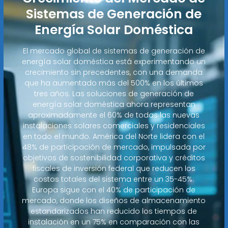
Sistemas de Generación de
Energía Solar Doméstica
El mercado global de sistemas de generación de
energía solar doméstica está experimentando un
crecimiento sin precedentes, con una demanda
que ha aumentado más del 500% en los últimos
tres años. Las soluciones de generación de
energía solar doméstica ahora representan
aproximadamente el 60% de todas las nuevas
instalaciones solares comerciales y residenciales
en todo el mundo. América del Norte lidera con el
48% de participación de mercado, impulsada por
objetivos de sostenibilidad corporativa y créditos
fiscales de inversión federal que reducen los
costos totales del sistema entre un 35-45%.
Europa sigue con el 40% de participación de
mercado, donde los diseños de almacenamiento
estandarizados han reducido los tiempos de
instalación en un 75% en comparación con las