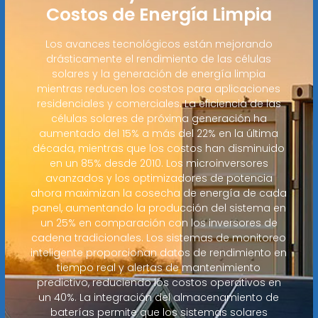
Costos de Energía Limpia
Los avances tecnológicos están mejorando
drásticamente el rendimiento de las células
solares y la generación de energía limpia
mientras reducen los costos para aplicaciones
residenciales y comerciales. La eficiencia de las
células solares de próxima generación ha
aumentado del 15% a más del 22% en la última
década, mientras que los costos han disminuido
en un 85% desde 2010. Los microinversores
avanzados y los optimizadores de potencia
ahora maximizan la cosecha de energía de cada
panel, aumentando la producción del sistema en
un 25% en comparación con los inversores de
cadena tradicionales. Los sistemas de monitoreo
inteligente proporcionan datos de rendimiento en
tiempo real y alertas de mantenimiento
predictivo, reduciendo los costos operativos en
un 40%. La integración del almacenamiento de
baterías permite que los sistemas solares