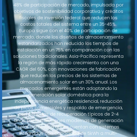
48% de participación de mercado, impulsada por
objetivos de sostenibilidad corporativa y créditos
fiscales de inversión federal que reducen los
costos totales del sistema entre un 35-45%.
Europa sigue con el 40% de participación de
mercado, donde los diseños de almacenamiento
estandarizados han reducido los tiempos de
instalación en un 75% en comparación con las
soluciones tradicionales. Asia-Pacífico representa
la región de más rápido crecimiento con una
CAGR del 60%, con innovaciones de fabricación
que reducen los precios de los sistemas de
almacenamiento solar en un 30% anual. Los
mercados emergentes están adoptando la
generación solar doméstica para la
independencia energética residencial, reducción
de picos comerciales y respaldo de emergencia,
con períodos de recuperación típicos de 2-4
años. Las instalaciones modernas de generación
solar doméstica ahora cuentan con sistemas
integrados con capacidad de 5kWh a multi-