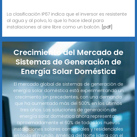
La clasificación IP67 indica que el inversor es resistente
al agua y al polvo, lo que lo hace ideal para
instalaciones al aire libre como un balcón.
[pdf]
Crecimiento del Mercado de
Sistemas de Generación de
Energía Solar Doméstica
El mercado global de sistemas de generación de
energía solar doméstica está experimentando un
crecimiento sin precedentes, con una demanda
que ha aumentado más del 500% en los últimos
tres años. Las soluciones de generación de
energía solar doméstica ahora representan
aproximadamente el 60% de todas las nuevas
instalaciones solares comerciales y residenciales
en todo el mundo. América del Norte lidera con el