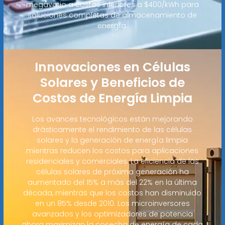
megavatio a costos inferiores a $400/kWh para
soluciones completas de almacenamiento de
energía.
Innovaciones en Células
Solares y Beneficios de
Costos de Energía Limpia
Los avances tecnológicos están mejorando
drásticamente el rendimiento de las células
solares y la generación de energía limpia
mientras reducen los costos para aplicaciones
residenciales y comerciales. La eficiencia de las
células solares de próxima generación ha
aumentado del 15% a más del 22% en la última
década, mientras que los costos han disminuido
en un 85% desde 2010. Los microinversores
avanzados y los optimizadores de potencia
ahora maximizan la cosecha de energía de cada