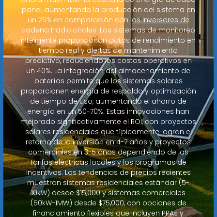
panel, aumentando la producción del sistema en
un 25% en comparación con los inversores de
cadena tradicionales. Los sistemas de monitoreo
inteligente proporcionan datos de rendimiento en
tiempo real y alertas de mantenimiento
predictivo, reduciendo los costos operativos en
un 40%. La integración del almacenamiento de
baterías permite que los sistemas solares
proporcionen energía de respaldo y optimización
de tiempo de uso, aumentando el ahorro de
energía en un 50-70%. Estas innovaciones han
mejorado significativamente el ROI, con proyectos
solares residenciales que típicamente logran el
retorno de la inversión en 4-7 años y proyectos
comerciales en 3-5 años dependiendo de las
tarifas eléctricas locales y los programas de
incentivos. Las tendencias de precios recientes
muestran sistemas residenciales estándar (5-
10kW) desde $15,000 y sistemas comerciales
(50kW-1MW) desde $75,000, con opciones de
financiamiento flexibles que incluyen PPAs y