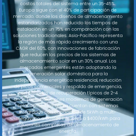
costos totales del sistema entre un 35-45%.
Europa sigue con el 40% de participación de
mercado, donde los diseños de almacenamiento
estandarizados han reducido los tiempos de
instalación en un 75% en comparación con las
soluciones tradicionales. Asia-Pacífico representa
la región de más rápido crecimiento con una
CAGR del 60%, con innovaciones de fabricación
que reducen los precios de los sistemas de
almacenamiento solar en un 30% anual. Los
mercados emergentes están adoptando la
generación solar doméstica para la
independencia energética residencial, reducción
de picos comerciales y respaldo de emergencia,
con períodos de recuperación típicos de 2-4
años. Las instalaciones modernas de generación
solar doméstica ahora cuentan con sistemas
integrados con capacidad de 5kWh a multi-
megavatio a costos inferiores a $400/kWh para
soluciones completas de almacenamiento de
energía.