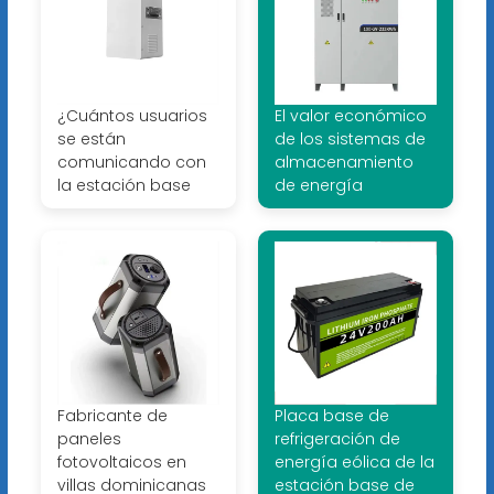
¿Cuántos usuarios
El valor económico
se están
de los sistemas de
comunicando con
almacenamiento
la estación base
de energía
Fabricante de
Placa base de
paneles
refrigeración de
fotovoltaicos en
energía eólica de la
villas dominicanas
estación base de