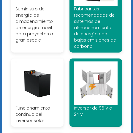
Suministro de
Fabricantes
energía de
recomendados de
almacenamiento
sistemas de
de energía móvil
almacenamiento
para proyectos a
de energía con
gran escala
bajas emisiones de
carbono
Funcionamiento
Inversor de 96 V a
continuo del
24 V
inversor solar