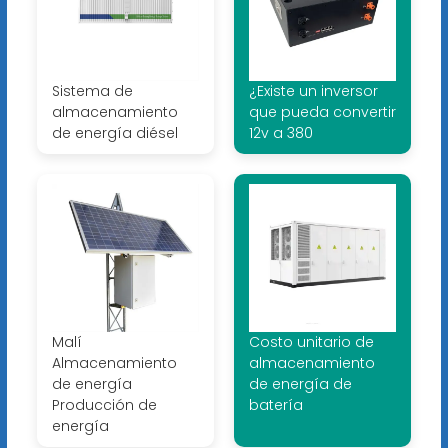
Sistema de
¿Existe un inversor
almacenamiento
que pueda convertir
de energía diésel
12v a 380
Malí
Costo unitario de
Almacenamiento
almacenamiento
de energía
de energía de
Producción de
batería
energía