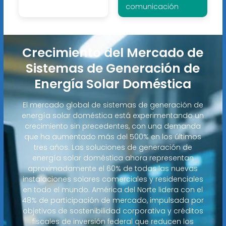
comunicación
Crecimiento del Mercado de
Sistemas de Generación de
Energía Solar Doméstica
El mercado global de sistemas de generación de
energía solar doméstica está experimentando un
crecimiento sin precedentes, con una demanda
que ha aumentado más del 500% en los últimos
tres años. Las soluciones de generación de
energía solar doméstica ahora representan
aproximadamente el 60% de todas las nuevas
instalaciones solares comerciales y residenciales
en todo el mundo. América del Norte lidera con el
48% de participación de mercado, impulsada por
objetivos de sostenibilidad corporativa y créditos
fiscales de inversión federal que reducen los