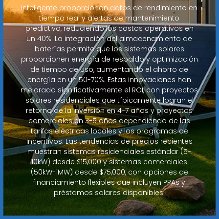
inteligente proporcionan datos de rendimiento en
tiempo real y alertas de mantenimiento
predictivo, reduciendo los costos operativos en
un 40%. La integración del almacenamiento de
baterías permite que los sistemas solares
proporcionen energía de respaldo y optimización
de tiempo de uso, aumentando el ahorro de
energía en un 50-70%. Estas innovaciones han
mejorado significativamente el ROI, con proyectos
solares residenciales que típicamente logran el
retorno de la inversión en 4-7 años y proyectos
comerciales en 3-5 años dependiendo de las
tarifas eléctricas locales y los programas de
incentivos. Las tendencias de precios recientes
muestran sistemas residenciales estándar (5-
10kW) desde $15,000 y sistemas comerciales
(50kW-1MW) desde $75,000, con opciones de
financiamiento flexibles que incluyen PPAs y
préstamos solares disponibles.