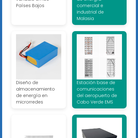
Países Bajos
comercial e
industrial de
Malasia
Diseño de
Estación base de
almacenamiento
comunicaciones
de energía en
del aeropuerto de
microrredes
Cabo Verde EMS