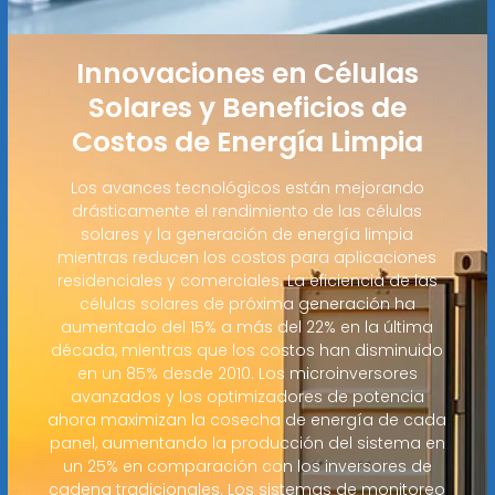
Innovaciones en Células
Solares y Beneficios de
Costos de Energía Limpia
Los avances tecnológicos están mejorando
drásticamente el rendimiento de las células
solares y la generación de energía limpia
mientras reducen los costos para aplicaciones
residenciales y comerciales. La eficiencia de las
células solares de próxima generación ha
aumentado del 15% a más del 22% en la última
década, mientras que los costos han disminuido
en un 85% desde 2010. Los microinversores
avanzados y los optimizadores de potencia
ahora maximizan la cosecha de energía de cada
panel, aumentando la producción del sistema en
un 25% en comparación con los inversores de
cadena tradicionales. Los sistemas de monitoreo