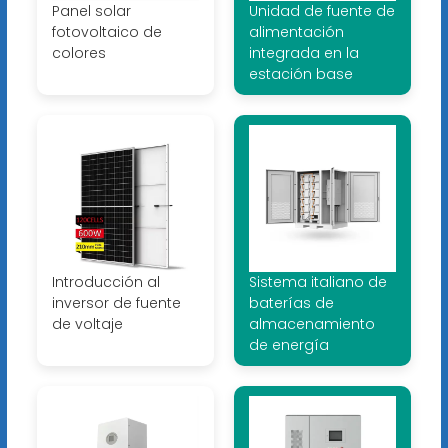
Panel solar
Unidad de fuente de
fotovoltaico de
alimentación
colores
integrada en la
estación base
Introducción al
Sistema italiano de
inversor de fuente
baterías de
de voltaje
almacenamiento
de energía