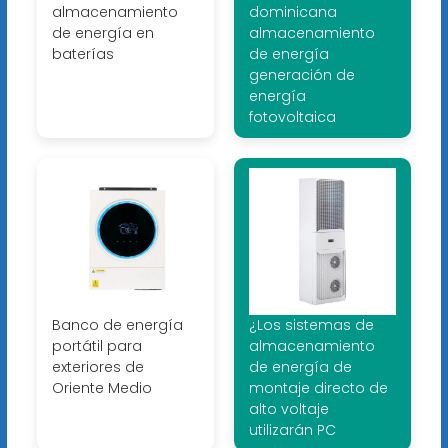
almacenamiento
dominicana
de energía en
almacenamiento
baterías
de energía
generación de
energía
fotovoltaica
Banco de energía
¿Los sistemas de
portátil para
almacenamiento
exteriores de
de energía de
Oriente Medio
montaje directo de
alto voltaje
utilizarán PC