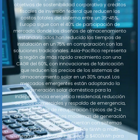
objetivos de sostenibilidad corporativa y créditos
fiscales de inversión federal que reducen los
costos totales del sistema entre un 35-45%.
Europa sigue con el 40% de participación de
mercado, donde los diseños de almacenamiento
estandarizados han reducido los tiempos de
instalación en un 75% en comparación con las
soluciones tradicionales. Asia-Pacífico representa
la región de más rápido crecimiento con una
CAGR del 60%, con innovaciones de fabricación
que reducen los precios de los sistemas de
almacenamiento solar en un 30% anual. Los
mercados emergentes están adoptando la
generación solar doméstica para la
independencia energética residencial, reducción
de picos comerciales y respaldo de emergencia,
con períodos de recuperación típicos de 2-4
años. Las instalaciones modernas de generación
solar doméstica ahora cuentan con sistemas
integrados con capacidad de 5kWh a multi-
megavatio a costos inferiores a $400/kWh para