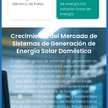
eléctrico de Palau
de energía ESS
estación base de
energía
Crecimiento del Mercado de
Sistemas de Generación de
Energía Solar Doméstica
El mercado global de sistemas de generación de
energía solar doméstica está experimentando un
crecimiento sin precedentes, con una demanda
que ha aumentado más del 500% en los últimos
tres años. Las soluciones de generación de
energía solar doméstica ahora representan
aproximadamente el 60% de todas las nuevas
instalaciones solares comerciales y residenciales
en todo el mundo. América del Norte lidera con el
48% de participación de mercado, impulsada por