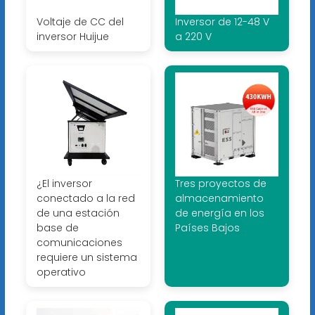
Voltaje de CC del
Inversor de 12-48 V
inversor Huijue
a 220 V
¿El inversor
Tres proyectos de
conectado a la red
almacenamiento
de una estación
de energía en los
base de
Países Bajos
comunicaciones
requiere un sistema
operativo