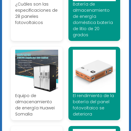
¿Cuáles son las
Batería de
especificaciones de
almacenamiento
28 paneles
de energía
fotovoltaicos
doméstica batería
de litio de 20
grados
Equipo de
El rendimiento de la
almacenamiento
batería del panel
de energía Huawei
fotovoltaico se
Somalia
deteriora