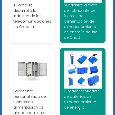
¿Cómo se
Suministro directo
desarrolla la
del fabricante de
industria de las
fuentes de
telecomunicaciones
alimentación de
en Croacia
almacenamiento
de energía de litio
de Chad
Fabricante
El mayor fabricante
personalizado de
de baterías de
fuentes de
almacenamiento
alimentación de
de energía
almacenamiento