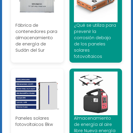
Fábrica de
¿Qué se utiliza para
contenedores para
prevenir la
almacenamiento
corrosión debajo
de energía de
de los paneles
Sudán del Sur
solares
fotovoltaicos
Paneles solares
Almacenamiento
fotovoltaicos 8kw
de energía al aire
libre Nueva energía