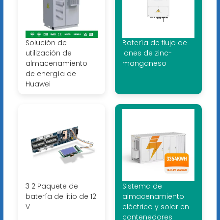
Solución de
Batería de flujo de
utilización de
iones de zinc-
almacenamiento
manganeso
de energía de
Huawei
3 2 Paquete de
Sistema de
batería de litio de 12
almacenamiento
V
eléctrico y solar en
contenedores