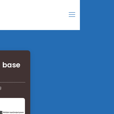
n base
g