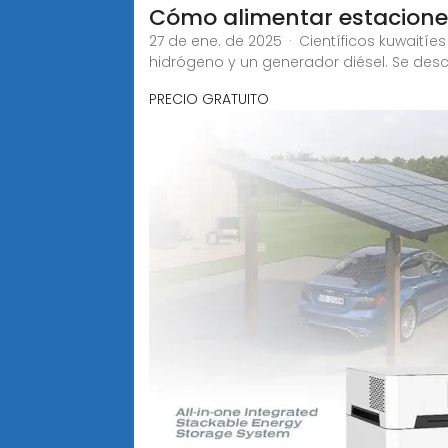
Cómo alimentar estacione
27 de ene. de 2025 · Científicos kuwaití
hidrógeno y un generador diésel. Se des
PRECIO GRATUITO