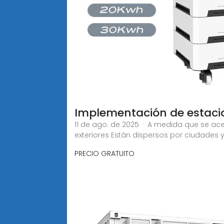
Implementación de estacio
11 de ago. de 2025 · A medida que se ac
exteriores Están dispersos por ciudades 
PRECIO GRATUITO