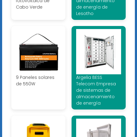
fotovoltaica de
almacenamiento
Cabo Verde
de energía de
Lesotho
9 Paneles solares
Argelia BESS
de 550W
Telecom Empresa
de sistemas de
almacenamiento
de energía