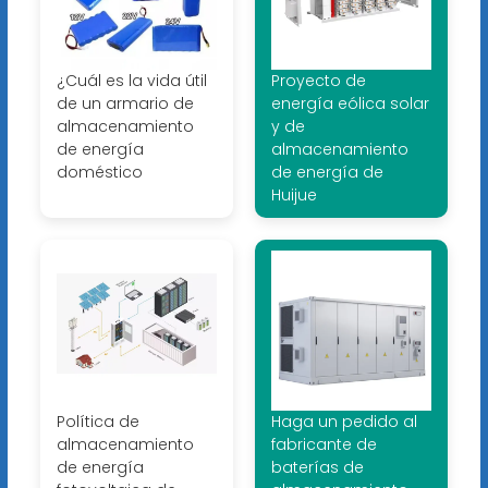
¿Cuál es la vida útil
Proyecto de
de un armario de
energía eólica solar
almacenamiento
y de
de energía
almacenamiento
doméstico
de energía de
Huijue
Política de
Haga un pedido al
almacenamiento
fabricante de
de energía
baterías de