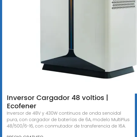
Inversor Cargador 48 voltios |
Ecofener
Inversor de 48V y 430W continuos de onda senoidal
pura, con cargador de baterías de 6A, modelo MultiPlus
48/500/6-16, con conmutador de transferencia de 16A.