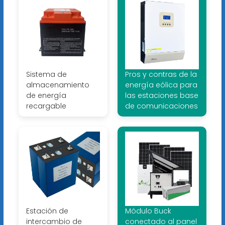
Sistema de
Pros y contras de la
almacenamiento
energía eólica para
de energía
las estaciones base
recargable
de comunicaciones
Estación de
Módulo Buck
intercambio de
conectado al panel