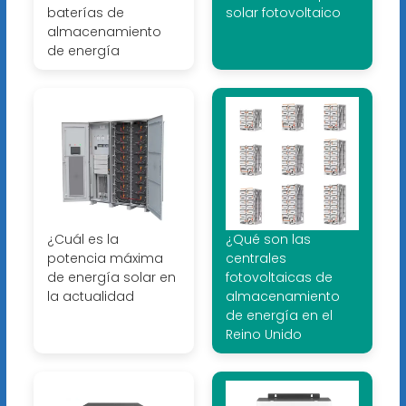
baterías de
solar fotovoltaico
almacenamiento
de energía
¿Cuál es la
¿Qué son las
potencia máxima
centrales
de energía solar en
fotovoltaicas de
la actualidad
almacenamiento
de energía en el
Reino Unido