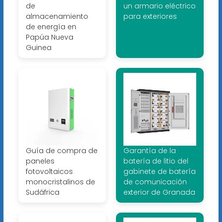
de
un armario eléctrico
almacenamiento
para exteriores
de energía en
Papúa Nueva
Guinea
Guía de compra de
Garantía de la
paneles
batería de litio del
fotovoltaicos
gabinete de batería
monocristalinos de
de comunicación
Sudáfrica
exterior de Granada