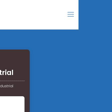
rial
ustrial