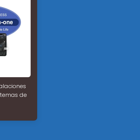
talaciones
istemas de