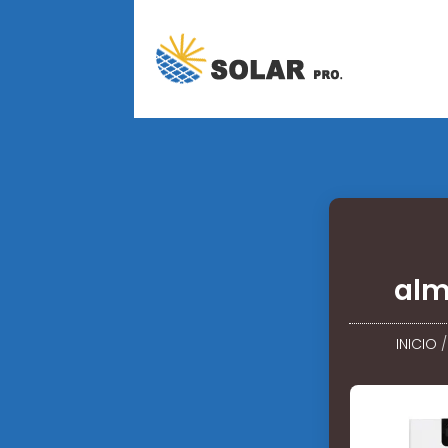
alm
INICIO