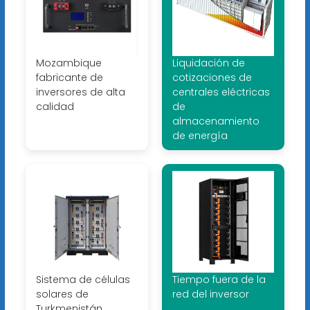
Mozambique
Liquidación de
fabricante de
cotizaciones de
inversores de alta
centrales eléctricas
calidad
de
almacenamiento
de energía
Sistema de células
Tiempo fuera de la
solares de
red del inversor
Turkmenistán