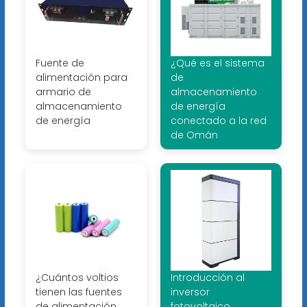
Fuente de
¿Qué es el sistema
alimentación para
de
armario de
almacenamiento
almacenamiento
de energía
de energía
conectado a la red
de Omán
¿Cuántos voltios
Introducción al
tienen las fuentes
inversor
de alimentación
fotovoltaico