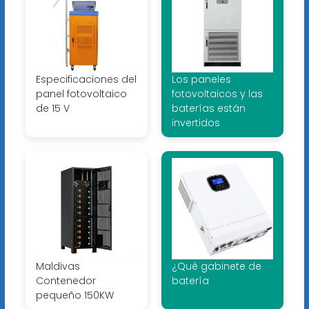
Especificaciones del
Los paneles
panel fotovoltaico
fotovoltaicos y las
de 15 V
baterías están
invertidos
Maldivas
¿Qué gabinete de
Contenedor
batería
pequeño 150KW