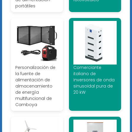
portátiles
Personalización de
Comerciante
la fuente de
italiano de
alimentación de
inversores de onda
almacenamiento
sinusoidal pura de
de energía
20 kW
multifuncional de
Camboya