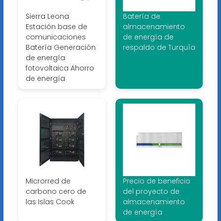
Sierra Leona
Batería de
Estación base de
almacenamiento
comunicaciones
de energía de
Batería Generación
respaldo de Turquía
de energía
fotovoltaica Ahorro
de energía
Microrred de
Precio de beneficio
carbono cero de
del proyecto de
las Islas Cook
almacenamiento
de energía