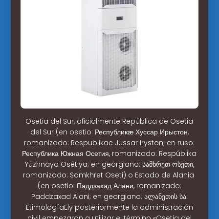
Osetia del Sur, oficialmente República de Osetia
del Sur (en osetio: Республикӕ Хуссар Ирыстон,
romanizado: Respublikae Jussar Iryston; en ruso:
Республика Южная Осетия, romanizado: Respúblika
Yúzhnaya Osétiya; en georgiano: სამხრეთ ოსეთი,
romanizado: Samkhret Oseti) o Estado de Alania ​
(en osetio: Паддзахад Алани, romanizado:
Paddzaxad Alani; en georgiano: ალანეთის სა.
EtimologíaEly posteriormente la administración
civil empezaron a utilizar el término «Osetia del