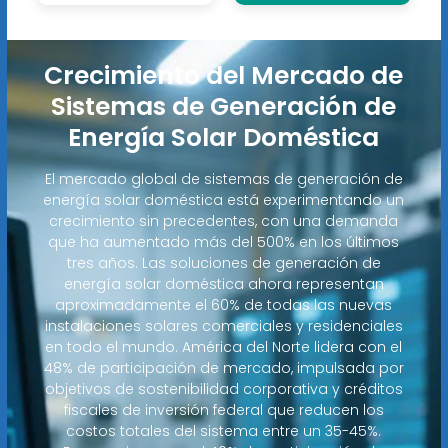
Crecimiento del Mercado de
Sistemas de Generación de
Energía Solar Doméstica
El mercado global de sistemas de generación de
energía solar doméstica está experimentando un
crecimiento sin precedentes, con una demanda
que ha aumentado más del 500% en los últimos
tres años. Las soluciones de generación de
energía solar doméstica ahora representan
aproximadamente el 60% de todas las nuevas
instalaciones solares comerciales y residenciales
en todo el mundo. América del Norte lidera con el
48% de participación de mercado, impulsada por
objetivos de sostenibilidad corporativa y créditos
fiscales de inversión federal que reducen los
costos totales del sistema entre un 35-45%.