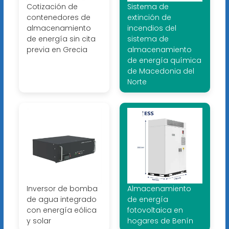
Cotización de
Sistema de
contenedores de
extinción de
almacenamiento
incendios del
de energía sin cita
sistema de
previa en Grecia
almacenamiento
de energía química
de Macedonia del
Norte
Inversor de bomba
Almacenamiento
de agua integrado
de energía
con energía eólica
fotovoltaica en
y solar
hogares de Benín