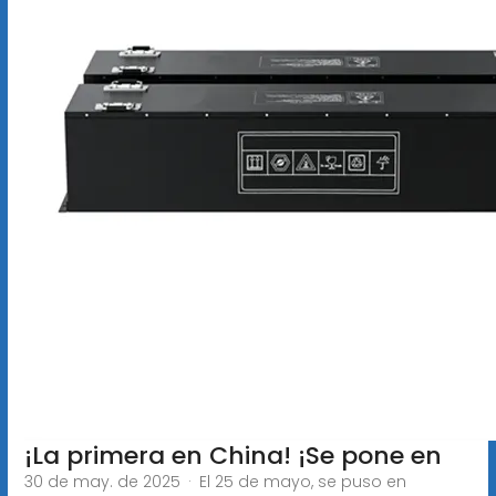
¡La primera en China! ¡Se pone en
30 de may. de 2025 · El 25 de mayo, se puso en