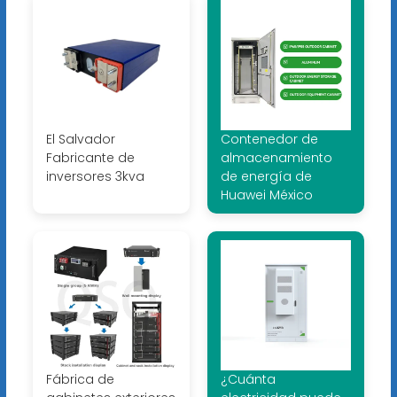
El Salvador
Contenedor de
Fabricante de
almacenamiento
inversores 3kva
de energía de
Huawei México
Fábrica de
¿Cuánta