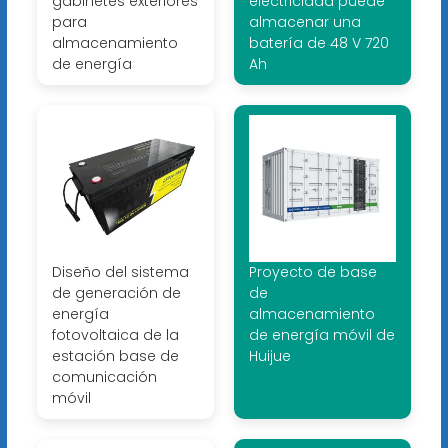
gabinetes exteriores
electricidad puede
para
almacenar una
almacenamiento
batería de 48 V 720
de energía
Ah
Diseño del sistema
Proyecto de base
de generación de
de
energía
almacenamiento
fotovoltaica de la
de energía móvil de
estación base de
Huijue
comunicación
móvil