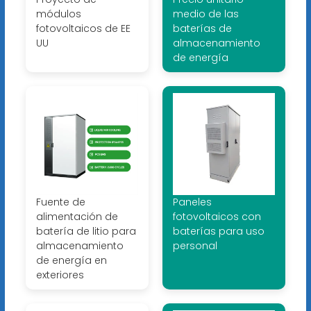
módulos
medio de las
fotovoltaicos de EE
baterías de
UU
almacenamiento
de energía
Fuente de
Paneles
alimentación de
fotovoltaicos con
batería de litio para
baterías para uso
almacenamiento
personal
de energía en
exteriores