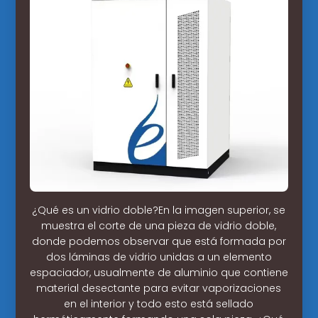
¿Qué es un vidrio doble?En la imagen superior, se
muestra el corte de una pieza de vidrio doble,
donde podemos observar que está formada por
dos láminas de vidrio unidas a un elemento
espaciador, usualmente de aluminio que contiene
material desectante para evitar vaporizaciones
en el interior y todo esto está sellado