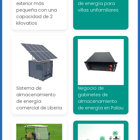
exterior más
de energía para
pequeña con una
villas unifamiliares
capacidad de 2
kilovatios
Sistema de
Negocio de
almacenamiento
gabinetes de
de energía
almacenamiento
comercial de Liberia
de energía en Palau