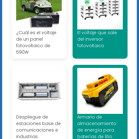
¿Cuál es el voltaje
El voltaje que sale
de un panel
del inversor
fotovoltaico de
fotovoltaico
590W
Despliegue de
Armario de
estaciones base de
almacenamiento
comunicaciones e
de energía para
industrias
baterías de litio