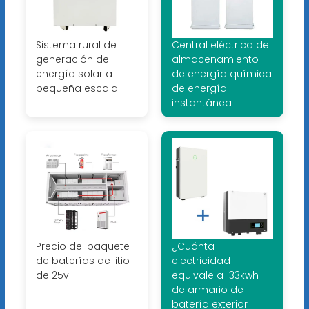
Sistema rural de
Central eléctrica de
generación de
almacenamiento
energía solar a
de energía química
pequeña escala
de energía
instantánea
Precio del paquete
¿Cuánta
de baterías de litio
electricidad
de 25v
equivale a 133kwh
de armario de
batería exterior