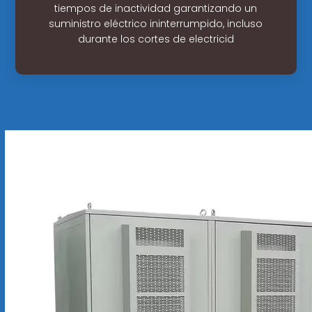
tiempos de inactividad garantizando un
suministro eléctrico ininterrumpido, incluso
durante los cortes de electricid