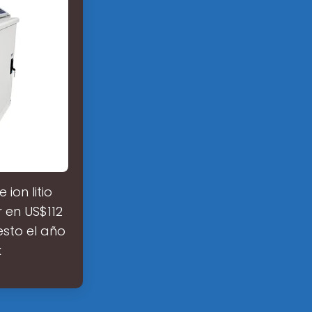
ion litio
 en US$112
sto el año
k