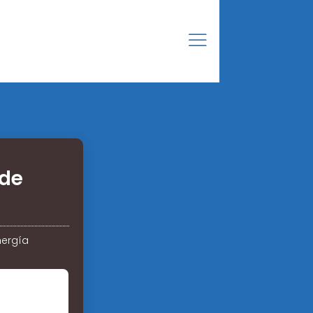
 de
nergía