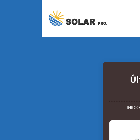
Úl
INICIO