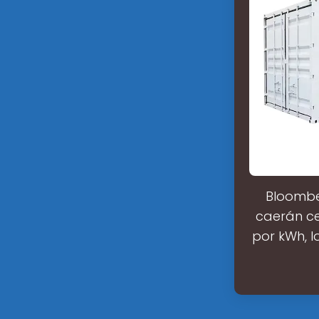
Bloomber
caerán ce
por kWh, 