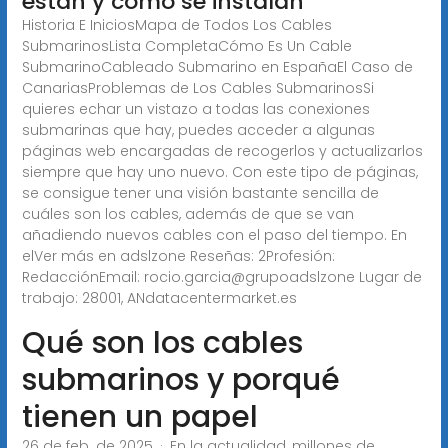
están y cómo se instalan
Historia E IniciosMapa de Todos Los Cables
SubmarinosLista CompletaCómo Es Un Cable
SubmarinoCableado Submarino en EspañaEl Caso de
CanariasProblemas de Los Cables SubmarinosSi
quieres echar un vistazo a todas las conexiones
submarinas que hay, puedes acceder a algunas
páginas web encargadas de recogerlos y actualizarlos
siempre que hay uno nuevo. Con este tipo de páginas,
se consigue tener una visión bastante sencilla de
cuáles son los cables, además de que se van
añadiendo nuevos cables con el paso del tiempo. En
elVer más en adslzone Reseñas: 2Profesión:
RedacciónEmail: rocio.garcia@grupoadslzone Lugar de
trabajo: 28001, AN
datacentermarket.es
Qué son los cables
submarinos y porqué
tienen un papel
26 de feb. de 2025 · En la actualidad, millones de