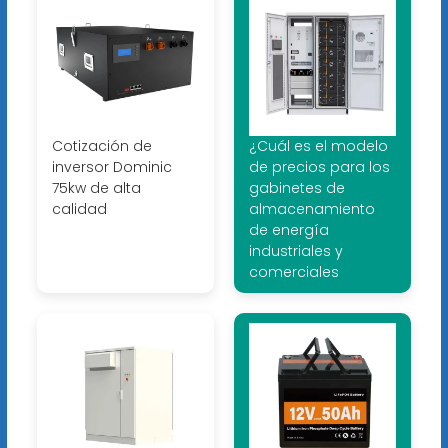
Cotización de
¿Cuál es el modelo
inversor Dominic
de precios para los
75kw de alta
gabinetes de
calidad
almacenamiento
de energía
industriales y
comerciales