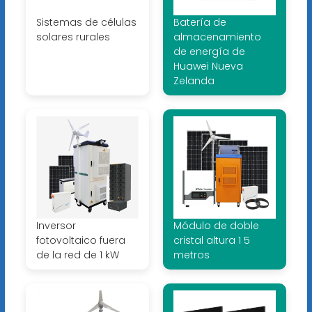
Sistemas de células
Batería de
solares rurales
almacenamiento
de energía de
Huawei Nueva
Zelanda
Inversor
Módulo de doble
fotovoltaico fuera
cristal altura 1 5
de la red de 1 kW
metros