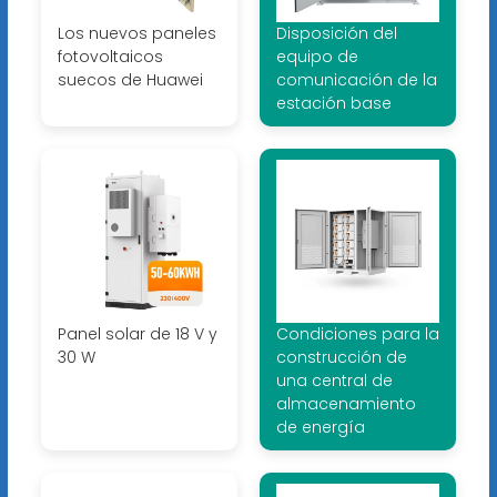
Los nuevos paneles
Disposición del
fotovoltaicos
equipo de
suecos de Huawei
comunicación de la
estación base
Panel solar de 18 V y
Condiciones para la
30 W
construcción de
una central de
almacenamiento
de energía