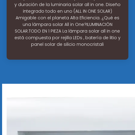
y duración de la luminaria solar all in one. Diseño
integrado todo en uno (ALL IN ONE SOLAR)
Amigable con el planeta Alta Eficiencia. ¿Qué es
una lámpara solar All in One?ILUMINACIÓN
SOLAR.TODO EN 1 PIEZA La lámpara solar all in one
está compuesta por rejilla LEDs , batería de litio y
panel solar de silicio monocristali