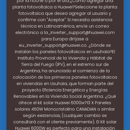
por la noche o por el día.¿Cómo agregar una
planta fotovoltaica a Huawei?Seleccione la planta
fotovoltaica que desea agregar al usuario y
confirme con "Aceptar" Si necesita asistencia
técnica en Latinoamérica, envíe un correo
electrónico a
la_inverter_support@huawei.com
para Europa diríjase a
eu_inverter_support@huawei.co
. ¿Dónde se
instalan los paneles fotovoltaicos en usuhaia?El
Instituto Provincial de la Vivienda y Hábitat de
Tierra del Fuego (IPV), en el extremo sur de
Argentina, ha anunciado el comienzo de la
colocación de los primeros paneles fotovoltaicos
en viviendas en Usuhaia, que forman parte del
proyecto Eficiencia Energética y Energías
Renovables en la Vivienda Social Argentina. ¿Qué
ofrece el kit solar Huawei 6000w?13 X Paneles
solares 450W Monocristalino CANADIAN o similar
según existencias, (cualquier cambio se
consultará con el cliente previamente). El Kit solar
Huawei 6000W es perfecto para una instalación