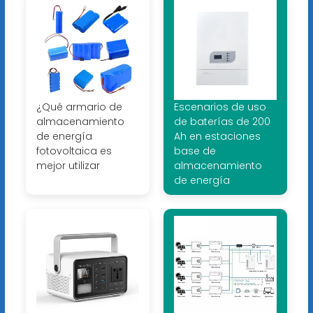
¿Qué armario de
Escenarios de uso
almacenamiento
de baterías de 200
de energía
Ah en estaciones
fotovoltaica es
base de
mejor utilizar
almacenamiento
de energía