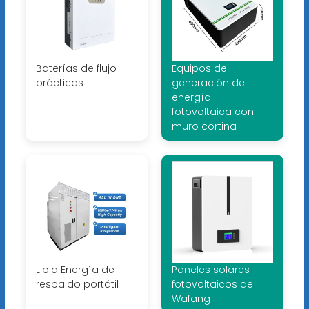
Baterías de flujo
Equipos de
prácticas
generación de
energía
fotovoltaica con
muro cortina
Libia Energía de
Paneles solares
respaldo portátil
fotovoltaicos de
Wafang