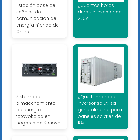
Estación base de
¿Cuantas horas
señales de
dura un inversor de
comunicación de
220v
energía híbrida de
China
Sistema de
¿Qué tamaño de
almacenamiento
inversor se utiliza
de energía
generalmente para
fotovoltaica en
paneles solares de
hogares de Kosovo
18v