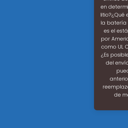
en determi
litio?¿Qué 
la batería
es el est
por Ameri
como UL Co
¿Es posibl
del enví
pued
anteri
reemplaza
de me