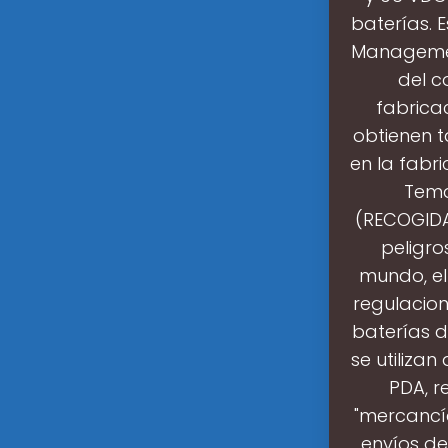
baterías. 
Managemen
del c
fabricac
obtienen t
en la fabri
Tema
(RECOGIDA
peligro
mundo, el 
regulacion
baterías d
se utiliza
PDA, r
"mercancía
envíos d