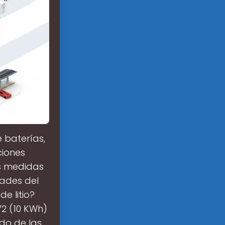
 baterías,
ciones
as medidas
dades del
e litio?
72 (10 KWh)
ado de las