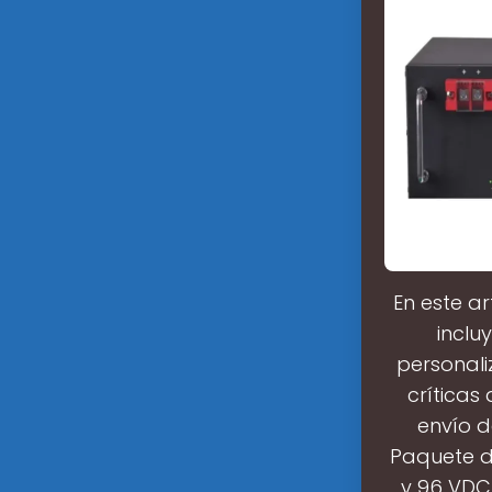
En este a
inclu
personali
críticas
envío d
Paquete de
y 96 VDC 