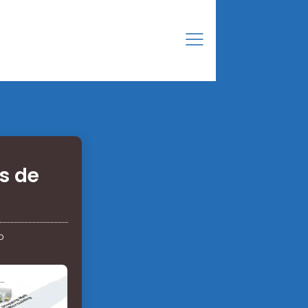
s de
o