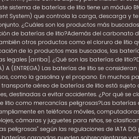
Este sistema de baterías de litio tiene un módulo B
t System) que controla la carga, descarga y t
onjunto. ¿Cuáles son los productos más buscados
ión de baterías de litio?Además del carbonato de 
ambién otros productos como el cloruro de litio 
cación de lo productos mas buscados, las baterías 
s legales [arriba]. ¿Qué son las baterías de litio?
) A (ENTREGA) Las baterías de litio se consideran
sos, como la gasolina y el propano. En muchos pa
transporte aéreo de baterías de litio está sujeto 
es, destinadas a evitar accidentes. ¿Por qué se cla
e litio como mercancías peligrosas?Las baterías de
n ampliamente en teléfonos móviles, computadoras 
elojes, cámaras y juguetes para niños, se clasific
s peligrosas" según las regulaciones de IATA DG
e baterías cargadas pueden sobrecalentarse y e