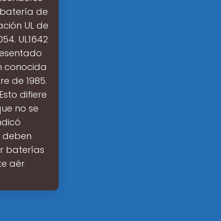
 batería de
cación UL de
054. UL1642
presentado
n conocida
re de 1985.
sto difiere
que no se
ndicó
y deben
r baterías
te aér