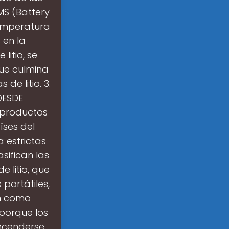
MS (Battery
emperatura
 en la
litio, se
que culmina
de litio. 3.
DESDE
 productos
íses del
a estrictas
sifican las
 litio, que
portátiles,
an como
 porque los
ncenderse