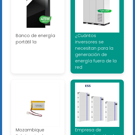
Banco de energía
¿Cuántos
portátil 1a
inversores se
necesitan para la
generación de
energía fuera de la
red
Mozambique
Empresa de