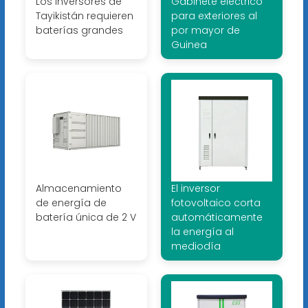
Los inversores de
Gabinete eléctrico
Tayikistán requieren
para exteriores al
baterías grandes
por mayor de
Guinea
Almacenamiento
El inversor
de energía de
fotovoltaico corta
batería única de 2 V
automáticamente
la energía al
mediodía