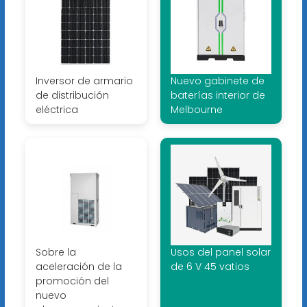
Inversor de armario
Nuevo gabinete de
de distribución
baterías interior de
eléctrica
Melbourne
Sobre la
Usos del panel solar
aceleración de la
de 6 V 45 vatios
promoción del
nuevo