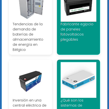
Tendencias de la
Fabricante egipcio
demanda de
de paneles
baterías de
fotovoltaicos
almacenamiento
plegables
de energía en
Bélgica
Inversión en una
¿Qué son los
central eléctrica de
sistemas de