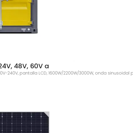
24V, 48V, 60V a
a 110V-240V, pantalla LCD, 1600W/2200W/3000W, onda sinusoidal 