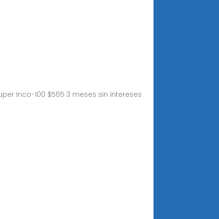
uper Inco-100 $565 3 meses sin intereses