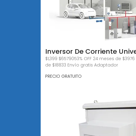
Inversor De Corriente Univ
$1,399 $6579053% OFF 24 meses de $3976 E
de $18833 Envío gratis Adaptador
PRECIO GRATUITO