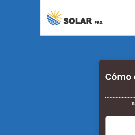
Cómo c
I