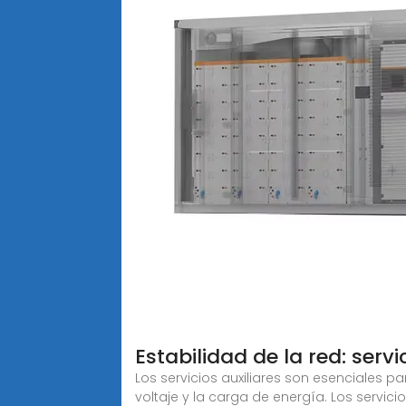
Estabilidad de la red: servi
Los servicios auxiliares son esenciales pa
voltaje y la carga de energía. Los servici