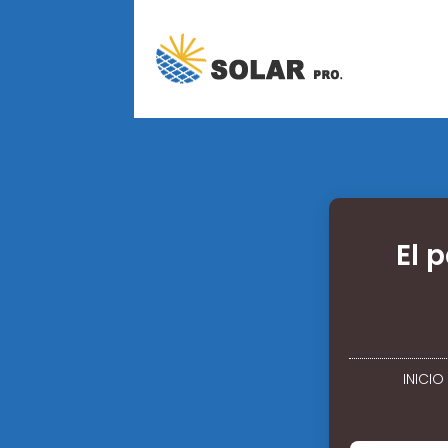
El 
INICIO