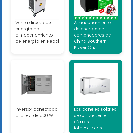
Venta directa de
Almacenamiento
energía de
de energía en
almacenamiento
contenedores de
de energía en Nepal
China Southern
Power Grid
Inversor conectado
Los paneles solares
a la red de 500 W
se convierten en
células
fotovoltaicas