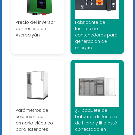
Precio del inversor
Fabricante de
doméstico en
fuentes de
Azerbaiyán
contenedores para
generación de
energía
Parámetros de
¿El paquete de
selección del
baterías de fosfato
armario eléctrico
de hierro y litio está
para exteriores
conectado en