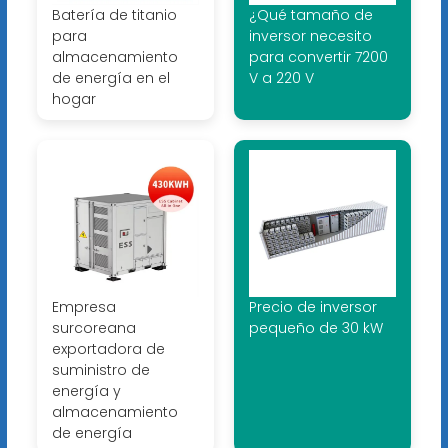
Batería de titanio
¿Qué tamaño de
para
inversor necesito
almacenamiento
para convertir 7200
de energía en el
V a 220 V
hogar
Empresa
Precio de inversor
surcoreana
pequeño de 30 kW
exportadora de
suministro de
energía y
almacenamiento
de energía