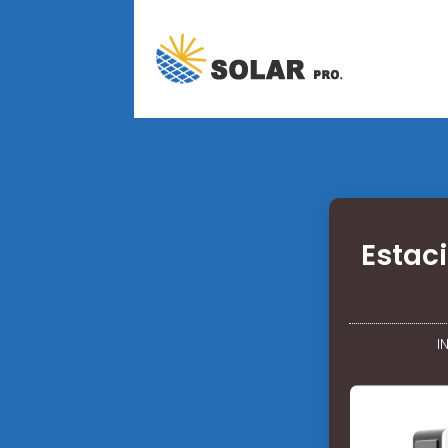
Estac
I