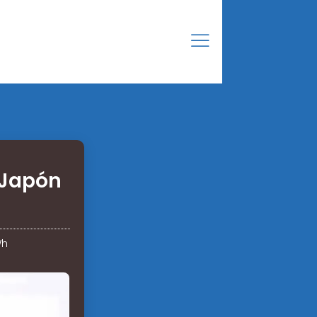
 Japón
Wh