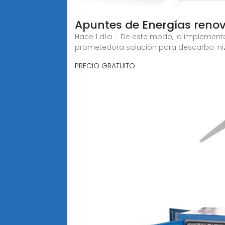
Apuntes de Energías reno
Hace 1 día · De este modo, la implement
prometedora solución para descarbo-niz
PRECIO GRATUITO