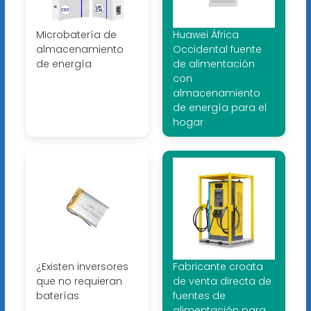
Microbatería de
Huawei África
almacenamiento
Occidental fuente
de energía
de alimentación
con
almacenamiento
de energía para el
hogar
¿Existen inversores
Fabricante croata
que no requieran
de venta directa de
baterías
fuentes de
alimentación para