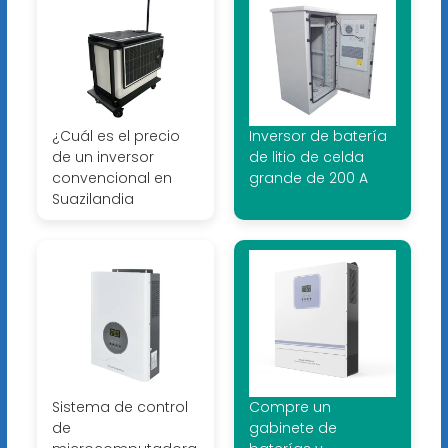
¿Cuál es el precio
Inversor de batería
de un inversor
de litio de celda
convencional en
grande de 200 A
Suazilandia
Sistema de control
Compre un
de
gabinete de