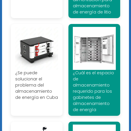
almacenamiento
de energía de litio
¿Se puede
¿Cuál es el espacio
solucionar el
de
problema del
almacenamiento
almacenamiento
requerido para los
de energía en Cuba
gabinetes de
almacenamiento
de energía