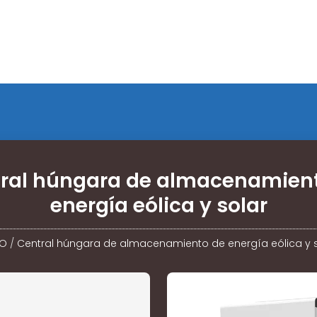
ral húngara de almacenamien
energía eólica y solar
IO
/
Central húngara de almacenamiento de energía eólica y 