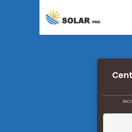
Cent
INIC