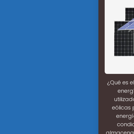
¿Qué es e
energí
utiliza
eólicas 
energí
condi
almacenam