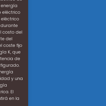
 energía
 eléctrico
eléctrico
. durante
l costo del
te del
 coste fijo
ía K, que
tencia de
figurado.
nergía
lidad y una
rgía
ica. El
irá en la