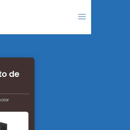
to de
solar