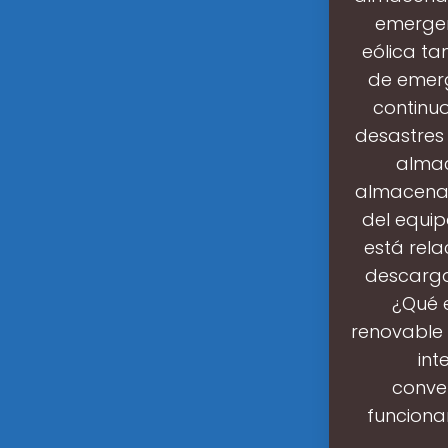
emergen
eólica ta
de emerg
continuo
desastres 
almac
almacenami
del equi
está rel
descarga
¿Qué 
renovable 
int
conven
funciona