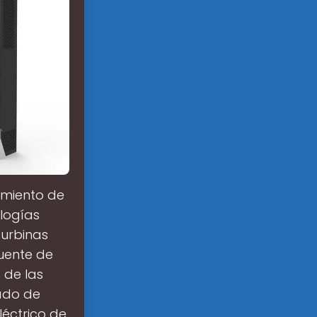
amiento de
ologías
turbinas
fuente de
 de las
ado de
éctrico de