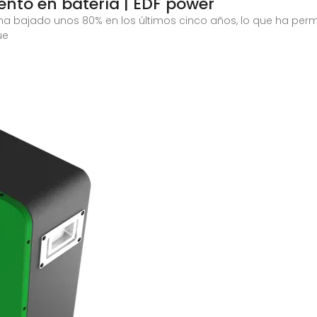
ento en batería | EDF power
io ha bajado unos 80% en los últimos cinco años, lo que ha per
ue