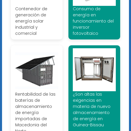
Contenedor de
Consumo de
generación de
energía en
energía solar
funcionamiento del
industrial y
inversor
comercial
fotovoltaico
Rentabilidad de las
¿Son altas las
baterías de
exigencias en
almacenamiento
materia de nuevo
de energía
almacenamiento
importadas de
de energía en
Macedonia del
Guinea-Bissau
Norte