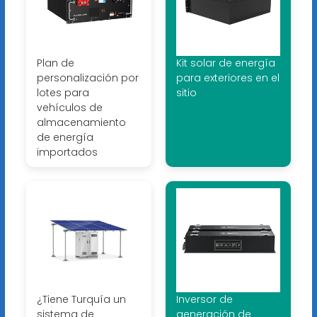
Plan de
Kit solar de energía
personalización por
para exteriores en el
lotes para
sitio
vehículos de
almacenamiento
de energía
importados
¿Tiene Turquía un
Inversor de
sistema de
generación de