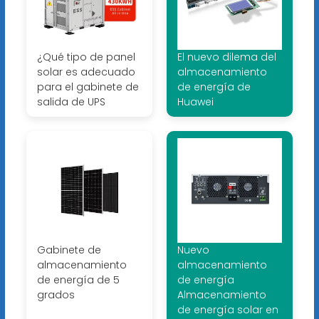
¿Qué tipo de panel
El nuevo dilema del
solar es adecuado
almacenamiento
para el gabinete de
de energía de
salida de UPS
Huawei
Gabinete de
Nuevo
almacenamiento
almacenamiento
de energía de 5
de energía
grados
Almacenamiento
de energía solar en