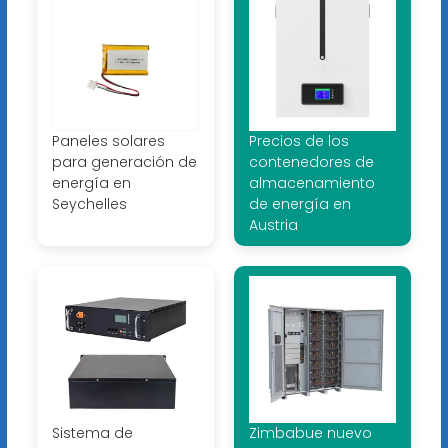
Paneles solares
Precios de los
para generación de
contenedores de
energía en
almacenamiento
Seychelles
de energía en
Austria
Sistema de
Zimbabue nuevo