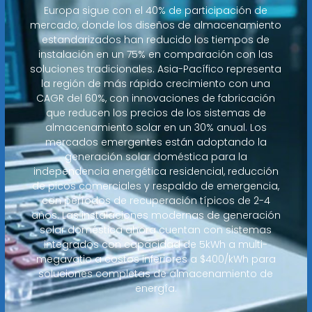
Europa sigue con el 40% de participación de
mercado, donde los diseños de almacenamiento
estandarizados han reducido los tiempos de
instalación en un 75% en comparación con las
soluciones tradicionales. Asia-Pacífico representa
la región de más rápido crecimiento con una
CAGR del 60%, con innovaciones de fabricación
que reducen los precios de los sistemas de
almacenamiento solar en un 30% anual. Los
mercados emergentes están adoptando la
generación solar doméstica para la
independencia energética residencial, reducción
de picos comerciales y respaldo de emergencia,
con períodos de recuperación típicos de 2-4
años. Las instalaciones modernas de generación
solar doméstica ahora cuentan con sistemas
integrados con capacidad de 5kWh a multi-
megavatio a costos inferiores a $400/kWh para
soluciones completas de almacenamiento de
energía.