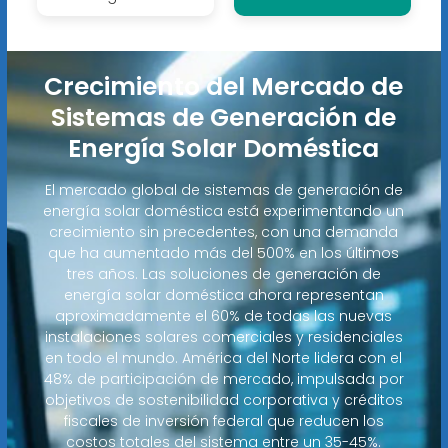
Crecimiento del Mercado de
Sistemas de Generación de
Energía Solar Doméstica
El mercado global de sistemas de generación de
energía solar doméstica está experimentando un
crecimiento sin precedentes, con una demanda
que ha aumentado más del 500% en los últimos
tres años. Las soluciones de generación de
energía solar doméstica ahora representan
aproximadamente el 60% de todas las nuevas
instalaciones solares comerciales y residenciales
en todo el mundo. América del Norte lidera con el
48% de participación de mercado, impulsada por
objetivos de sostenibilidad corporativa y créditos
fiscales de inversión federal que reducen los
costos totales del sistema entre un 35-45%.