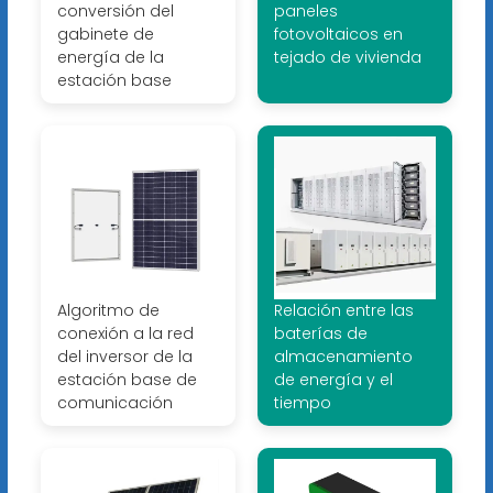
conversión del
paneles
gabinete de
fotovoltaicos en
energía de la
tejado de vivienda
estación base
Algoritmo de
Relación entre las
conexión a la red
baterías de
del inversor de la
almacenamiento
estación base de
de energía y el
comunicación
tiempo