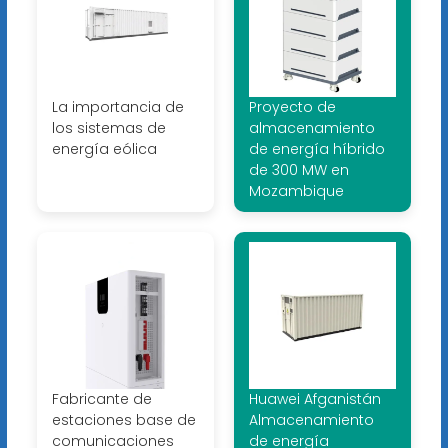
La importancia de
Proyecto de
los sistemas de
almacenamiento
energía eólica
de energía híbrido
de 300 MW en
Mozambique
Fabricante de
Huawei Afganistán
estaciones base de
Almacenamiento
comunicaciones
de energía