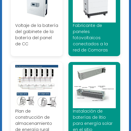
Voltaje de la batería
Fabricante de
del gabinete de la
paneles
batería del panel
fotovoltaicos
de CC
conectados a la
red de Comoras
Plan de
Instalación de
construcción de
baterías de litio
almacenamiento
para energía solar
de energía rural
en el sitio