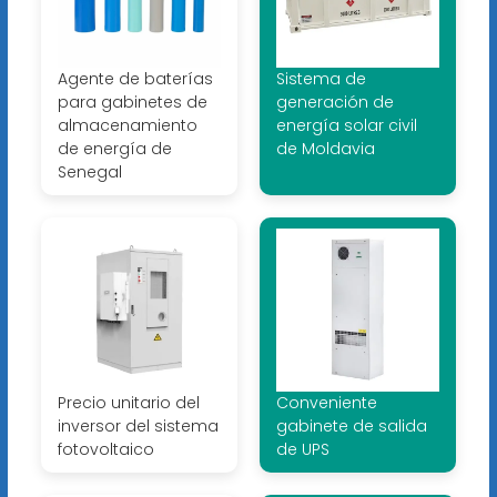
Agente de baterías
Sistema de
para gabinetes de
generación de
almacenamiento
energía solar civil
de energía de
de Moldavia
Senegal
Precio unitario del
Conveniente
inversor del sistema
gabinete de salida
fotovoltaico
de UPS