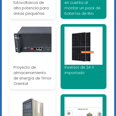
fotovoltaicos de
en cuenta al
alta potencia para
montar un pack de
áreas pequeñas
baterías de litio
Proyecto de
Inversor de 24 V
almacenamiento
importado
de energía de Timor
Oriental