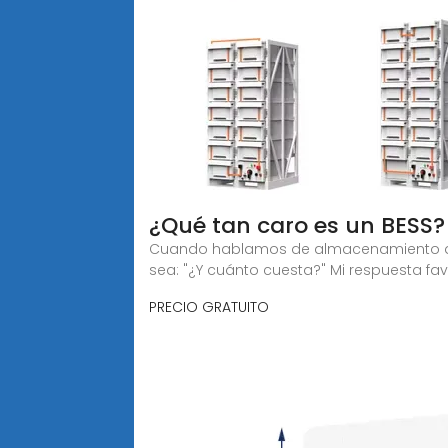
¿Qué tan caro es un BESS? 
Cuando hablamos de almacenamiento de e
sea: "¿Y cuánto cuesta?" Mi respuesta fav
PRECIO GRATUITO