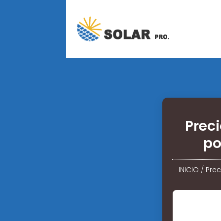
Preci
po
INICIO
/
Prec