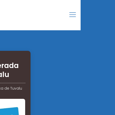
nerada
alu
ica de Tuvalu