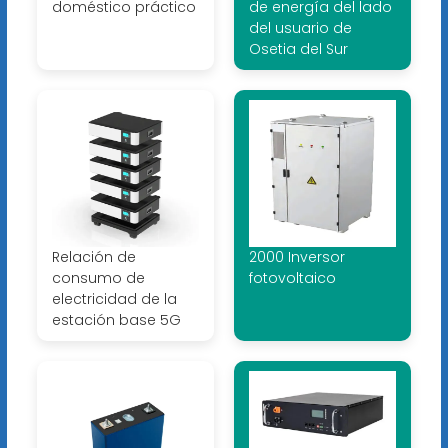
doméstico práctico
de energía del lado
del usuario de
Osetia del Sur
Relación de
2000 Inversor
consumo de
fotovoltaico
electricidad de la
estación base 5G