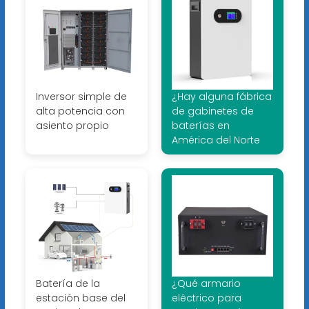
Inversor simple de
¿Hay alguna fábrica
alta potencia con
de gabinetes de
asiento propio
baterías en
América del Norte
Batería de la
¿Qué armario
estación base del
eléctrico para