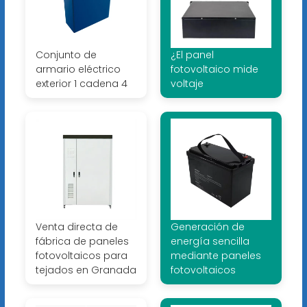
Conjunto de
¿El panel
armario eléctrico
fotovoltaico mide
exterior 1 cadena 4
voltaje
Venta directa de
Generación de
fábrica de paneles
energía sencilla
fotovoltaicos para
mediante paneles
tejados en Granada
fotovoltaicos