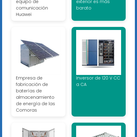
equipo de
exterior es más
comunicación
barato
Huawei
Empresa de
Inversor de 120 V CC
fabricación de
a CA
baterías de
almacenamiento
de energía de las
Comoras