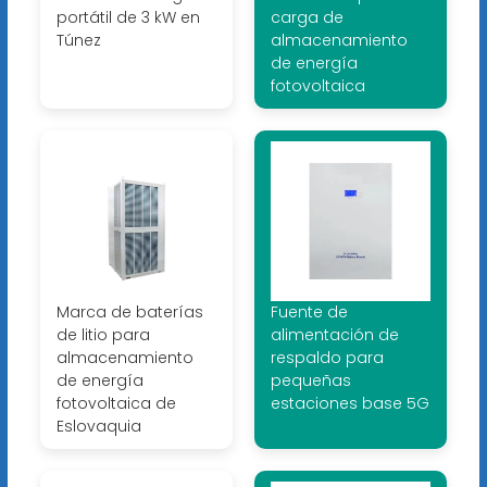
portátil de 3 kW en
carga de
Túnez
almacenamiento
de energía
fotovoltaica
Marca de baterías
Fuente de
de litio para
alimentación de
almacenamiento
respaldo para
de energía
pequeñas
fotovoltaica de
estaciones base 5G
Eslovaquia