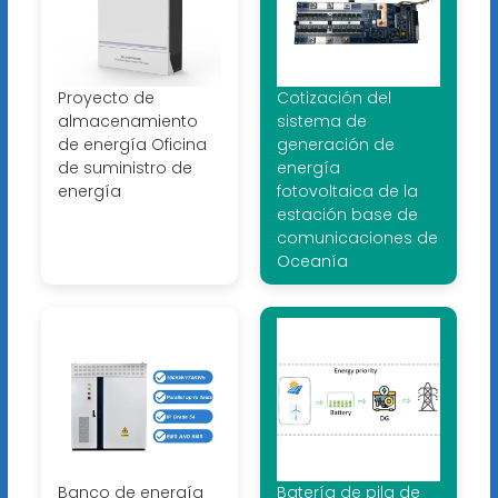
Proyecto de
Cotización del
almacenamiento
sistema de
de energía Oficina
generación de
de suministro de
energía
energía
fotovoltaica de la
estación base de
comunicaciones de
Oceanía
Banco de energía
Batería de pila de