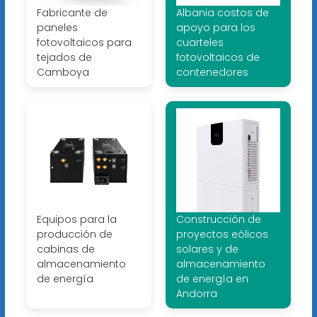
Fabricante de
Albania costos de
paneles
apoyo para los
fotovoltaicos para
cuarteles
tejados de
fotovoltaicos de
Camboya
contenedores
Equipos para la
Construcción de
producción de
proyectos eólicos
cabinas de
solares y de
almacenamiento
almacenamiento
de energía
de energía en
Andorra