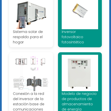
Sistema solar de
Inversor
respaldo para el
fotovoltaico
hogar
fotosintético
Conexión a la red
Modelo de negocio
del inversor de la
de productos de
estación base de
almacenamiento
comunicaciones
de energía