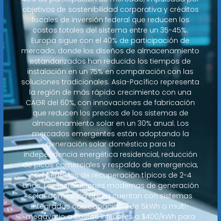
objetivos de sostenibilidad corporativa y créditos
fiscales de inversión federal que reducen los
costos totales del sistema entre un 35-45%.
Europa sigue con el 40% de participación de
mercado, donde los diseños de almacenamiento
estandarizados han reducido los tiempos de
instalación en un 75% en comparación con las
soluciones tradicionales. Asia-Pacífico representa
la región de más rápido crecimiento con una
CAGR del 60%, con innovaciones de fabricación
que reducen los precios de los sistemas de
almacenamiento solar en un 30% anual. Los
mercados emergentes están adoptando la
generación solar doméstica para la
independencia energética residencial, reducción
de picos comerciales y respaldo de emergencia,
con períodos de recuperación típicos de 2-4
años. Las instalaciones modernas de generación
solar doméstica ahora cuentan con sistemas
integrados con capacidad de 5kWh a multi-
megavatio a costos inferiores a $400/kWh para