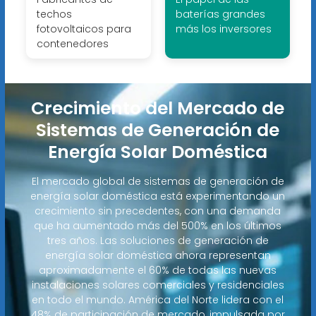
techos
baterías grandes
fotovoltaicos para
más los inversores
contenedores
Crecimiento del Mercado de
Sistemas de Generación de
Energía Solar Doméstica
El mercado global de sistemas de generación de
energía solar doméstica está experimentando un
crecimiento sin precedentes, con una demanda
que ha aumentado más del 500% en los últimos
tres años. Las soluciones de generación de
energía solar doméstica ahora representan
aproximadamente el 60% de todas las nuevas
instalaciones solares comerciales y residenciales
en todo el mundo. América del Norte lidera con el
48% de participación de mercado, impulsada por